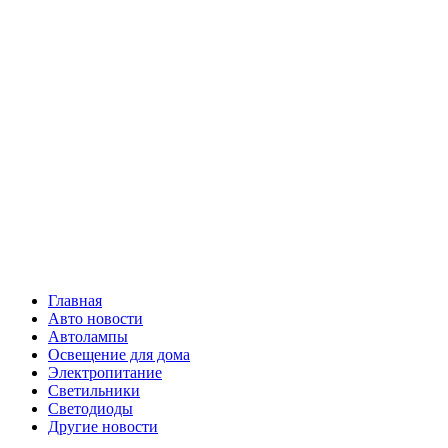
Skip
Все о
to
content
светотехнике
Primary
Все о светотехнике
Menu
Главная
Авто новости
Автолампы
Освещение для дома
Электропитание
Светильники
Светодиоды
Другие новости