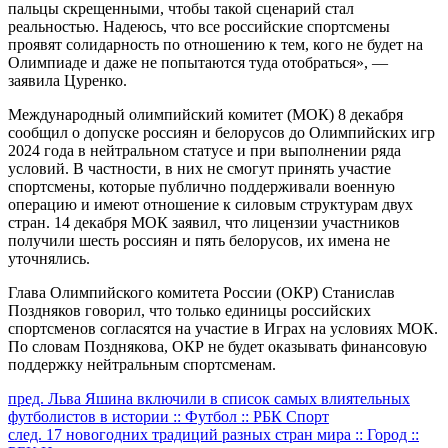
пальцы скрещенными, чтобы такой сценарий стал
реальностью. Надеюсь, что все российские спортсмены
проявят солидарность по отношению к тем, кого не будет на
Олимпиаде и даже не попытаются туда отобраться», —
заявила Цуренко.
Международный олимпийский комитет (МОК) 8 декабря
сообщил о допуске россиян и белорусов до Олимпийских игр
2024 года в нейтральном статусе и при выполнении ряда
условий. В частности, в них не смогут принять участие
спортсмены, которые публично поддерживали военную
операцию и имеют отношение к силовым структурам двух
стран. 14 декабря МОК заявил, что лицензии участников
получили шесть россиян и пять белорусов, их имена не
уточнялись.
Глава Олимпийского комитета России (ОКР) Станислав
Поздняков говорил, что только единицы российских
спортсменов согласятся на участие в Играх на условиях МОК.
По словам Позднякова, ОКР не будет оказывать финансовую
поддержку нейтральным спортсменам.
Продолжить
пред.
Льва Яшина включили в список самых влиятельных
футболистов в истории :: Футбол :: РБК Спорт
чтение
след.
17 новогодних традиций разных стран мира :: Город ::