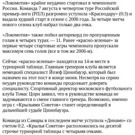
«Локомотив» крайне неудачно стартовал в чемпионате
России. Команда 7 августа в четвертом туре Российской
премьер-лиги (РПЛ) разгромно уступила «Краснодару» (0:3) и
выдала худший старт в сезоне с 2006 года. За четыре матча
нового сезона клуб набрал только два очка.
«Локомотив» также побил антирекорд по пропущенным
голам в четырех турах — 11. Ранее «красно-зеленые» за
первые четыре стартовые игры чемпионата пропускали
максимум семь голов (все в том же 2006-м).
Сейчас «красно-зеленые» находятся на 14-м месте в
турнирной таблице. Главным тренером клуба является
немецкий специалист Йозеф Циннбауэр, который был
назначен на этот пост в конце июня. Несмотря на серию
неудач руководство команды продолжает доверять
специалисту. Спортивный директор московского футбольного
клуба Томас Цорн заявил, что в руководстве команда не
задумываются о смене главного тренера. Возможно, именно
игра с «Крыльями Советов» станет определяющей в
дальнейшей судьбе Циннбауэра.
Команда из Самары в последнем матче уступила «Динамо» со
счетом 0:2. «Крылья Советов» расположились на десятой
строчке турнирной таблицы с четырьмя очками.