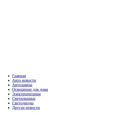
Skip
Все о
to
content
светотехнике
Primary
Все о светотехнике
Menu
Главная
Авто новости
Автолампы
Освещение для дома
Электропитание
Светильники
Светодиоды
Другие новости