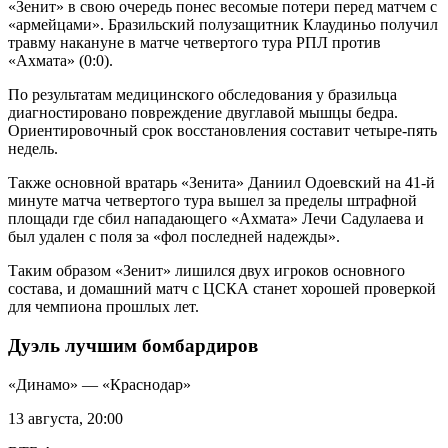
«Зенит» в свою очередь понес весомые потери перед матчем с
«армейцами». Бразильский полузащитник Клаудиньо получил
травму накануне в матче четвертого тура РПЛ против
«Ахмата» (0:0).
По результатам медицинского обследования у бразильца
диагностировано повреждение двуглавой мышцы бедра.
Ориентировочный срок восстановления составит четыре-пять
недель.
Также основной вратарь «Зенита» Даниил Одоевский на 41-й
минуте матча четвертого тура вышел за пределы штрафной
площади где сбил нападающего «Ахмата» Лечи Садулаева и
был удален с поля за «фол последней надежды».
Таким образом «Зенит» лишился двух игроков основного
состава, и домашний матч с ЦСКА станет хорошей проверкой
для чемпиона прошлых лет.
Дуэль лучшим бомбардиров
«Динамо» — «Краснодар»
13 августа, 20:00