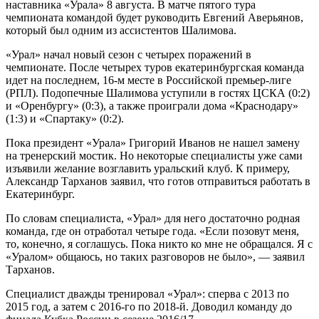
наставника «Урала» 8 августа. В матче пятого тура
чемпионата командой будет руководить Евгений Аверьянов,
который был одним из ассистентов Шалимова.
«Урал» начал новый сезон с четырех поражений в
чемпионате. После четырех туров екатеринбургская команда
идет на последнем, 16-м месте в Российской премьер-лиге
(РПЛ). Подопечные Шалимова уступили в гостях ЦСКА (0:2)
и «Оренбургу» (0:3), а также проиграли дома «Краснодару»
(1:3) и «Спартаку» (0:2).
Пока президент «Урала» Григорий Иванов не нашел замену
на тренерский мостик. Но некоторые специалисты уже сами
изъявили желание возглавить уральский клуб. К примеру,
Александр Тарханов заявил, что готов отправиться работать в
Екатеринбург.
По словам специалиста, «Урал» для него достаточно родная
команда, где он отработал четыре года. «Если позовут меня,
то, конечно, я соглашусь. Пока никто ко мне не обращался. Я с
«Уралом» общаюсь, но таких разговоров не было», — заявил
Тарханов.
Специалист дважды тренировал «Урал»: сперва с 2013 по
2015 год, а затем с 2016-го по 2018-й. Доводил команду до