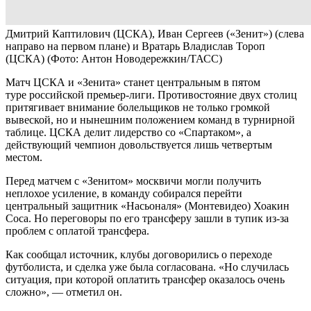
Дмитрий Каптилович (ЦСКА), Иван Сергеев («Зенит») (слева
направо на первом плане) и Вратарь Владислав Тороп
(ЦСКА)
(Фото: Антон Новодережкин/ТАСС)
Матч ЦСКА и «Зенита» станет центральным в пятом
туре российской премьер-лиги. Противостояние двух столиц
притягивает внимание болельщиков не только громкой
вывеской, но и нынешним положением команд в турнирной
таблице. ЦСКА делит лидерство со «Спартаком», а
действующий чемпион довольствуется лишь четвертым
местом.
Перед матчем с «Зенитом» москвичи могли получить
неплохое усиление, в команду собирался перейти
центральный защитник «Насьоналя» (Монтевидео) Хоакин
Соса. Но переговоры по его трансферу зашли в тупик из-за
проблем с оплатой трансфера.
Как сообщал источник, клубы договорились о переходе
футболиста, и сделка уже была согласована. «Но случилась
ситуация, при которой оплатить трансфер оказалось очень
сложно», — отметил он.