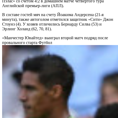
Пэлас» со счетом 4:2 в домашнем матче четвертого тура
Английской премьер-лиги (АПЛ).
В составе гостей мяч на счету Йоакима Андерсена (21-я
минута), также автоголом отметился защитник «Сити» Джон
Стоунз (4). У хозяев отличились Бернарду Силва (53) и
Эрлинг Холанд (62, 70, 81).
«Манчестер Юнайтед» выиграл второй матч подряд после
провального старта
Футбол