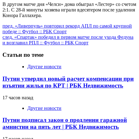
В другом матче дня «Челси» дома обыграл «Лестер» со счетом
2:1. С 28-й минуты хозяева играли вдесятером после удаления
Конора Галлахера.
Продолжить
пред.
«Ливерпуль» повторил рекорд АПЛ по самой крупной
победе :: Футбол :: РБК Спорт
чтение
след.
«Спартак» победил в первом матче после ухода Федуна
и возглавил РПЛ :: Футбол :: РБК Спорт
Статьи по теме
Другие новости
Путин утвердил новый расчет компенсации при
изъятии жилья по КРТ | РБК Недвижимость
17 часов назад
Другие новости
Путин подписал закон о продлении гаражной
амнистии на пять лет | РБК Недвижимость
17 часов назад