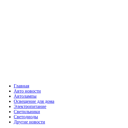
Skip
Все о
to
content
светотехнике
Primary
Все о светотехнике
Menu
Главная
Авто новости
Автолампы
Освещение для дома
Электропитание
Светильники
Светодиоды
Другие новости