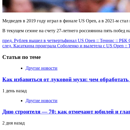
Медведев в 2019 году играл в финале US Open, а в 2021-м стал
В текущем сезоне на счету 27-летнего россиянина пять побед н
Продолжить
пред.
Рублев вышел в четвертьфинал US Open :: Теннис :: РБК
след.
Касаткина проиграла Соболенко и вылетела с US Open :: 
чтение
Статьи по теме
Другие новости
Как избавиться от луковой мухи: чем обработать
1 день назад
Другие новости
Дню строителя — 70: как отмечают юбилей и гла
2 дня назад