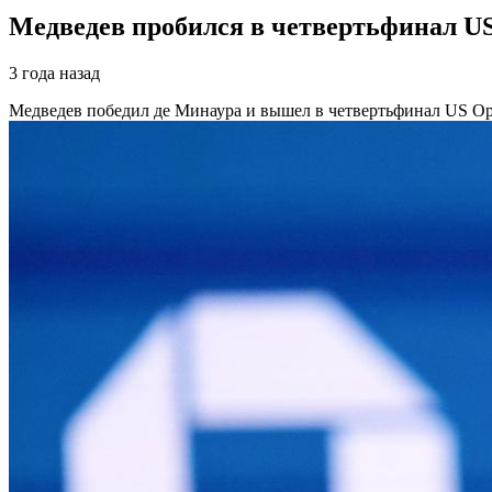
Медведев пробился в четвертьфинал US
3 года назад
Медведев победил де Минаура и вышел в четвертьфинал US O