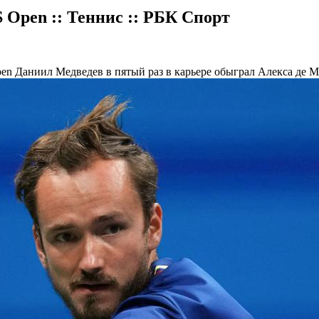
 Open :: Теннис :: РБК Спорт
pen
Даниил Медведев в пятый раз в карьере обыграл Алекса де 