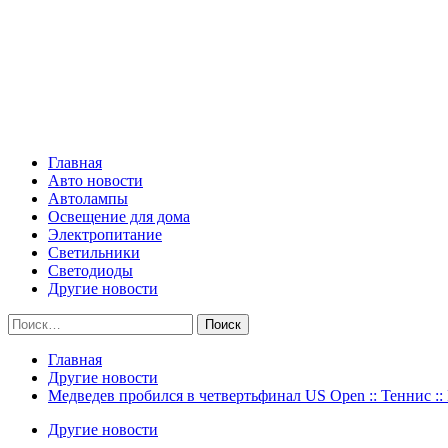
Skip
Все о светотехнике
to
content
Primary
Все о светотехнике
Menu
Главная
Авто новости
Автолампы
Освещение для дома
Электропитание
Светильники
Светодиоды
Другие новости
Найти:
Главная
Другие новости
Медведев пробился в четвертьфинал US Open :: Теннис :
Другие новости