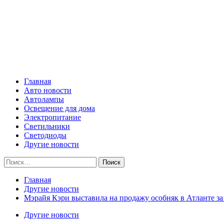
Skip
Все о светотехнике
to
content
Primary
Все о светотехнике
Menu
Главная
Авто новости
Автолампы
Освещение для дома
Электропитание
Светильники
Светодиоды
Другие новости
Найти:
Главная
Другие новости
Мэрайя Кэри выставила на продажу особняк в Атланте за 
Другие новости