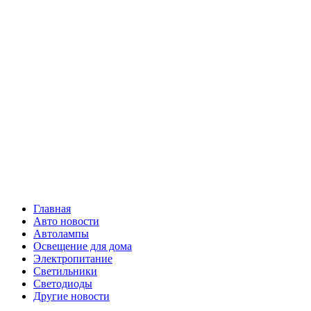
Skip
Все о
to
content
светотехнике
Primary
Все о светотехнике
Menu
Главная
Авто новости
Автолампы
Освещение для дома
Электропитание
Светильники
Светодиоды
Другие новости