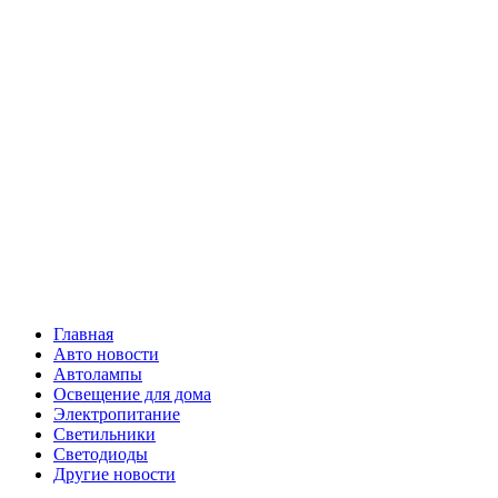
Skip
Все о
to
content
светотехнике
Primary
Все о светотехнике
Menu
Главная
Авто новости
Автолампы
Освещение для дома
Электропитание
Светильники
Светодиоды
Другие новости