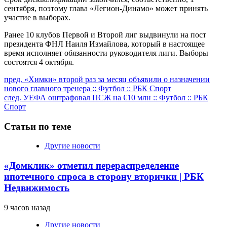
сентября, поэтому глава «Легион-Динамо» может принять
участие в выборах.
Ранее 10 клубов Первой и Второй лиг выдвинули на пост
президента ФНЛ Наиля Измайлова, который в настоящее
время исполняет обязанности руководителя лиги. Выборы
состоятся 4 октября.
Продолжить
пред.
«Химки» второй раз за месяц объявили о назначении
нового главного тренера :: Футбол :: РБК Спорт
чтение
след.
УЕФА оштрафовал ПСЖ на €10 млн :: Футбол :: РБК
Спорт
Статьи по теме
Другие новости
«Домклик» отметил перераспределение
ипотечного спроса в сторону вторички | РБК
Недвижимость
9 часов назад
Другие новости