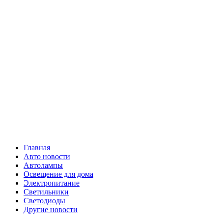
Skip
Все о
to
content
светотехнике
Primary
Все о светотехнике
Menu
Главная
Авто новости
Автолампы
Освещение для дома
Электропитание
Светильники
Светодиоды
Другие новости