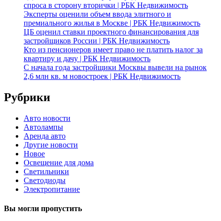
спроса в сторону вторички | РБК Недвижимость
Эксперты оценили объем ввода элитного и
премиального жилья в Москве | РБК Недвижимость
ЦБ оценил ставки проектного финансирования для
застройщиков России | РБК Недвижимость
Кто из пенсионеров имеет право не платить налог за
квартиру и дачу | РБК Недвижимость
С начала года застройщики Москвы вывели на рынок
2,6 млн кв. м новостроек | РБК Недвижимость
Рубрики
Авто новости
Автолампы
Аренда авто
Другие новости
Новое
Освещение для дома
Светильники
Светодиоды
Электропитание
Вы могли пропустить