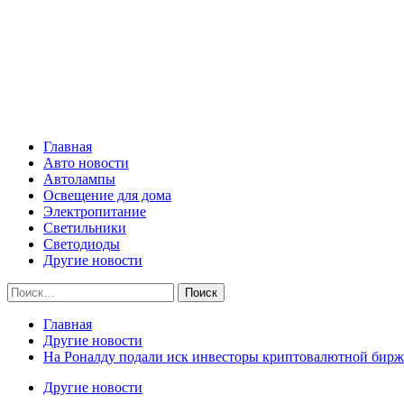
Skip
Все о светотехнике
to
content
Primary
Все о светотехнике
Menu
Главная
Авто новости
Автолампы
Освещение для дома
Электропитание
Светильники
Светодиоды
Другие новости
Найти:
Главная
Другие новости
На Роналду подали иск инвесторы криптовалютной биржи 
Другие новости