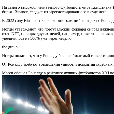
На самого высокооплачиваемого футболиста мира Криштиану Р
биржи Binance, следует из зарегистрированного в суде иска.
В 2022 году Binance заключила многолетний контракт с Роналд
Истцы утверждают, что португальский форвард сыграл важнейш
из-за NFT, но и для других целей, например, инвестирования 
увеличилось на 500% уже через неделю.
rbc.group
Истцы полагают, что у Роналду был необходимый инвестиционн
От Роналду требуют возмещения ущерба и покрытия судебных 
Месси обошел Роналду в рейтинге лучших футболистов XXI в