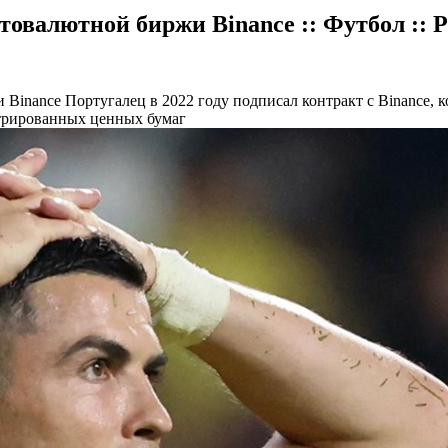
товалютной биржи Binance :: Футбол :: 
и Binance
Португалец в 2022 году подписал контракт с Binance,
стрированных ценных бумаг