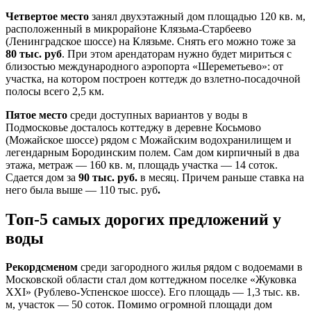
Четвертое место
занял двухэтажный дом площадью 120 кв. м,
расположенный в микрорайоне Клязьма-Старбеево
(Ленинградское шоссе) на Клязьме. Снять его можно тоже за
80 тыс. руб
. При этом арендаторам нужно будет мириться с
близостью международного аэропорта «Шереметьево»: от
участка, на котором построен коттедж до взлетно-посадочной
полосы всего 2,5 км.
Пятое место
среди доступных вариантов у воды в
Подмосковье досталось коттеджу в деревне Косьмово
(Можайское шоссе) рядом с Можайским водохранилищем и
легендарным Бородинским полем. Сам дом кирпичный в два
этажа, метраж — 160 кв. м, площадь участка — 14 соток.
Сдается дом за
90 тыс. руб.
в месяц. Причем раньше ставка на
него была выше — 110 тыс. руб
.
Топ-5 самых дорогих предложений у
воды
Рекордсменом
среди загородного жилья рядом с водоемами в
Московской области стал дом коттеджном поселке «Жуковка
XXI» (Рублево-Успенское шоссе). Его площадь — 1,3 тыс. кв.
м, участок — 50 соток. Помимо огромной площади дом