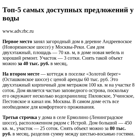
Топ-5 самых доступных предложений у
воды
www.adv.rbc.ru
Первое место
занял загородный дом в деревне Андреевоское
(Новорязанское шоссе) у Москвы-Реки. Сам дом
двухэтажный, площадь — 70 кв. м, в доме новая мебель и
хороший ремонт. Участок — 3 сотки. Снять такой объект
можно
за 40 тыс. руб.
в месяц,
На втором месте
— коттедж в поселке «Золотой берег»
(Осташковское шоссе) с ценой аренды 60 тыс. руб. Это
двухэтажный кирпичный дом метражом 100 кв. м на участке 8
соток. Дом является частью заповедного острова, поскольку
его окружают несколько водохранилищ: Пяловское, Учинское,
Пестовское и канал им. Москвы. В самом доме есть все
необходимое для комфортного проживания.
Третья строчка
у дома в селе Ермолино (Ленинградское
шоссе), расположенном рядом с Истрой. Дом большой — 450
кв. м., участок — 25 соток. Снять объект можно за
80 тыс.
руб.
в месяц, разделив сумму между шестью-восьмью гостями.