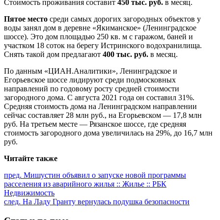
Стоимость проживания составит
450 тыс. руб.
в месяц.
Пятое место
среди самых дорогих загородных объектов у
воды занял дом в деревне «Якиманское» (Ленинградское
шоссе). Это дом площадью 250 кв. м с гаражом, баней и
участком 18 соток на берегу Истринского водохранилища.
Снять такой дом предлагают
400 тыс. руб.
в месяц.
По данным «ЦИАН.Аналитики», Ленинградское и
Егорьевское шоссе лидируют среди подмосковных
направлений по годовому росту средней стоимости
загородного дома. С августа 2021 года он составил 31%.
Средняя стоимость дома на Ленинградском направлении
сейчас составляет 28 млн руб., на Егорьевском — 17,8 млн
руб. На третьем месте — Рязанское шоссе, где средняя
стоимость загородного дома увеличилась на 29%, до 16,7 млн
руб.
Читайте также
Продолжить
пред.
Мишустин объявил о запуске новой программы
расселения из аварийного жилья :: Жилье :: РБК
чтение
Недвижимость
след.
На Ладу Гранту вернулась подушка безопасности