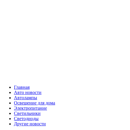
Skip
Все о
to
content
светотехнике
Primary
Все о светотехнике
Menu
Главная
Авто новости
Автолампы
Освещение для дома
Электропитание
Светильники
Светодиоды
Другие новости