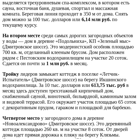
выделяется трехуровневым спа-комплексом, в котором есть
сауна, восточная баня, душевая, спортзал и массажная
комната. Береговая линия проходит в 350 м от дома. Снять
дом можно за 100 тыс. долларов или
6,14 млн руб.
по
текущему курсу.
На втором месте
среди самых дорогих загородных объектов
у воды — дом в деревне «Подольниха», КП «Зеленый мыс»
(Дмитровское шоссе). Это модернистский особняк площадью
700 кв. м, отделанный клееным брусом. Дом расположен
рядом с Пестовским водохранилищем на участке 20 соток.
Сдается он почти за
1 млн руб.
в месяц.
Тройку
лидеров замыкает коттедж в поселке «Летчик-
Испытатель» (Дмитровское шоссе) на берегу Икшинского
водохранилища. За 10 тыс. долларов или
613,75 тыс. руб
в
месяц здесь доступен трехэтажный кирпичный дом,
снабженный сауной, винотекой, бильярдной, каминным залом
и видовой террасой. Его окружает участок площадью 65 соток
с декоративным прудом, гаражом и площадкой для барбекю.
Четвертое место
у загородного дома в деревне
«Новоалександрово» (Дмитровское шоссе). Это деревянный
коттедж площадью 260 кв. м на участке 8 соток. От дверей
дома идет прямая дорожка к пляжу на берегу Клязьмы.