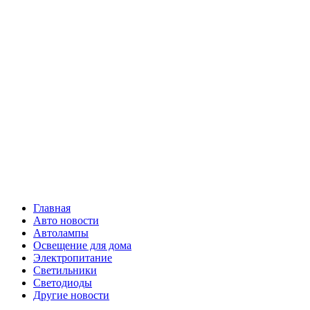
Skip
Все о
to
content
светотехнике
Primary
Все о светотехнике
Menu
Главная
Авто новости
Автолампы
Освещение для дома
Электропитание
Светильники
Светодиоды
Другие новости