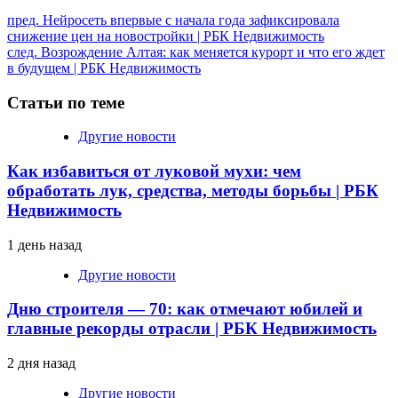
Продолжить
пред.
Нейросеть впервые с начала года зафиксировала
снижение цен на новостройки | РБК Недвижимость
чтение
след.
Возрождение Алтая: как меняется курорт и что его ждет
в будущем | РБК Недвижимость
Статьи по теме
Другие новости
Как избавиться от луковой мухи: чем
обработать лук, средства, методы борьбы | РБК
Недвижимость
1 день назад
Другие новости
Дню строителя — 70: как отмечают юбилей и
главные рекорды отрасли | РБК Недвижимость
2 дня назад
Другие новости