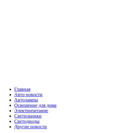
Skip
Все о
to
content
светотехнике
Primary
Все о светотехнике
Menu
Главная
Авто новости
Автолампы
Освещение для дома
Электропитание
Светильники
Светодиоды
Другие новости