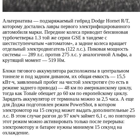
Альтернатива — подзаряжаемый гибрид Dodge Hornet R/T,
которому достались лавры первого электрифицированного
автомобиля марки. Передние колеса приводит бензиновая
турбочетверка 1.3 той же серии GSE в тандеме с
шестиступенчатым «автоматом», а задние колеса вращает
отдельный электродвигатель (122 л.с.). Пиковая мощность
системы — 289 л.с. против 275 л.с. у аналогичной Альфы, а
крутящий момент — 519 Нм.
Блоки тягового аккумулятора расположены в центральном
тоннеле и под задним диваном, их общая емкость — 15,5
кВт∙ч, заявленный пробег на чистой электротяге (то есть в
режиме заднего привода) — 48 км по американскому циклу,
тогда как Tonale обещает до 60 км по европейскому циклу.
Зарядить аккумулятор от терминала можно за 2,5 часа. А еще
для Доджа подготовлен режим PowerShot, в котором
электромотор на 15 секунд может выдать дополнительные 25
л.с. В этом случае разгон до 97 км/ч займет 6,1 с, но повторно
этот режим можно активировать только после перерыва:
электромотору и батарее нужны минимум 15 секунд на
охлаждение.