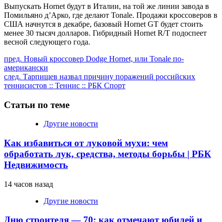
Выпускать Hornet будут в Италии, на той же линии завода в
Помильяно д’Арко, где делают Tonale. Продажи кроссоверов в
США начнутся в декабре, базовый Hornet GT будет стоить
менее 30 тысяч долларов. Гибридный Hornet R/T подоспеет
весной следующего года.
Продолжить
пред.
Новый кроссовер Dodge Hornet, или Tonale по-
американски
чтение
след.
Тарпищев назвал причину поражений российских
теннисистов :: Теннис :: РБК Спорт
Статьи по теме
Другие новости
Как избавиться от луковой мухи: чем
обработать лук, средства, методы борьбы | РБК
Недвижимость
14 часов назад
Другие новости
Дню строителя — 70: как отмечают юбилей и