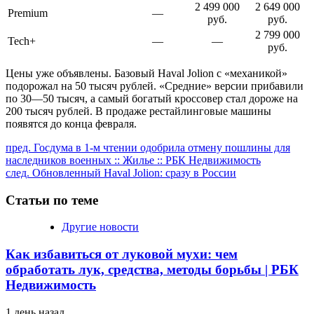
2 499 000
2 649 000
Premium
—
руб.
руб.
2 799 000
Tech+
—
—
руб.
Цены уже объявлены. Базовый Haval Jolion с «механикой»
подорожал на 50 тысяч рублей. «Средние» версии прибавили
по 30—50 тысяч, а самый богатый кроссовер стал дороже на
200 тысяч рублей. В продаже рестайлинговые машины
появятся до конца февраля.
Продолжить
пред.
Госдума в 1-м чтении одобрила отмену пошлины для
наследников военных :: Жилье :: РБК Недвижимость
чтение
след.
Обновленный Haval Jolion: сразу в России
Статьи по теме
Другие новости
Как избавиться от луковой мухи: чем
обработать лук, средства, методы борьбы | РБК
Недвижимость
1 день назад