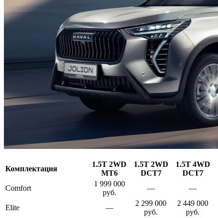
1.5T 2WD
1.5T 2WD
1.5T 4WD
Комплектация
MT6
DCT7
DCT7
1 999 000
Comfort
—
—
руб.
2 299 000
2 449 000
Elite
—
руб.
руб.