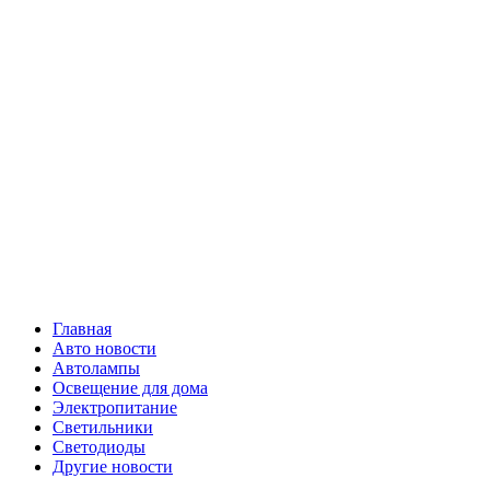
Skip
Все о
to
content
светотехнике
Primary
Все о светотехнике
Menu
Главная
Авто новости
Автолампы
Освещение для дома
Электропитание
Светильники
Светодиоды
Другие новости