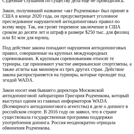
Судебные слушания по существу дела еще не проводились.
Закон, получивший название «акт Родченкова» был принят в
США в конце 2020 года, он предусматривает уголовное
преследование нарушителей антидопинговых правил по
всему миру. Так, им грозят тюремное заключение в США
сроком до десяти лет и штраф в размере $250 тыс. для физлиц
или $1 млн для юрлиц.
Под действие закона попадают нарушения антидопинговых
правил, совершенные на крупных международных
соревнованиях. К крупным соревнованиям относят те
турниры, где принимают участие американские спортсмены, а
также атлеты как минимум из трех других стран. Действие
закона распространяется на турниры, которые проходят под
эгидой WADA.
Закон носит имя бывшего директора Московской
антидопинговой лаборатории Григория Родченкова, который
выступал одним из главных информаторов WADA
(Всемирного антидопингового агентства) в деле о допинге в
российском спорте. В 2016 году он заявил, что в стране
существовала государственная программа поддержки
употребления допинга. Россия неоднократно отрицала
обвинения Родченкова.