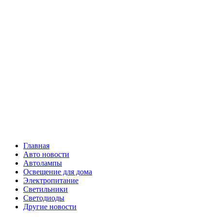
Skip
Все о
to
content
светотехнике
Primary
Все о светотехнике
Menu
Главная
Авто новости
Автолампы
Освещение для дома
Электропитание
Светильники
Светодиоды
Другие новости