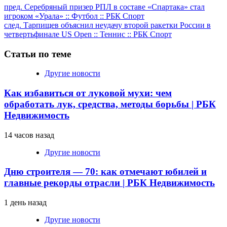
Продолжить
пред.
Серебряный призер РПЛ в составе «Спартака» стал
игроком «Урала» :: Футбол :: РБК Спорт
чтение
след.
Тарпищев объяснил неудачу второй ракетки России в
четвертьфинале US Open :: Теннис :: РБК Спорт
Статьи по теме
Другие новости
Как избавиться от луковой мухи: чем
обработать лук, средства, методы борьбы | РБК
Недвижимость
14 часов назад
Другие новости
Дню строителя — 70: как отмечают юбилей и
главные рекорды отрасли | РБК Недвижимость
1 день назад
Другие новости