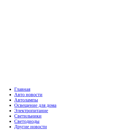
Skip
Все о
to
content
светотехнике
Primary
Все о светотехнике
Menu
Главная
Авто новости
Автолампы
Освещение для дома
Электропитание
Светильники
Светодиоды
Другие новости