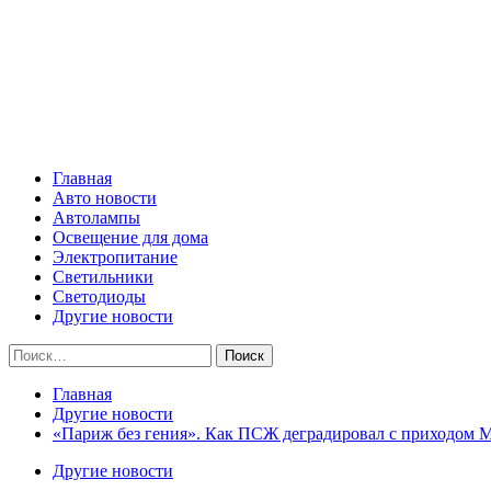
Skip
Все о светотехнике
to
content
Primary
Все о светотехнике
Menu
Главная
Авто новости
Автолампы
Освещение для дома
Электропитание
Светильники
Светодиоды
Другие новости
Найти:
Главная
Другие новости
«Париж без гения». Как ПСЖ деградировал с приходом Ме
Другие новости