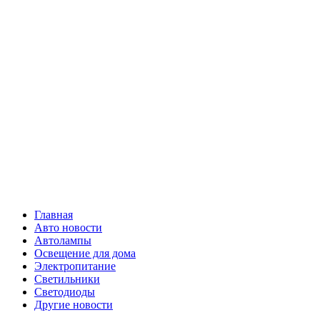
Skip
Все о
to
content
светотехнике
Primary
Все о светотехнике
Menu
Главная
Авто новости
Автолампы
Освещение для дома
Электропитание
Светильники
Светодиоды
Другие новости