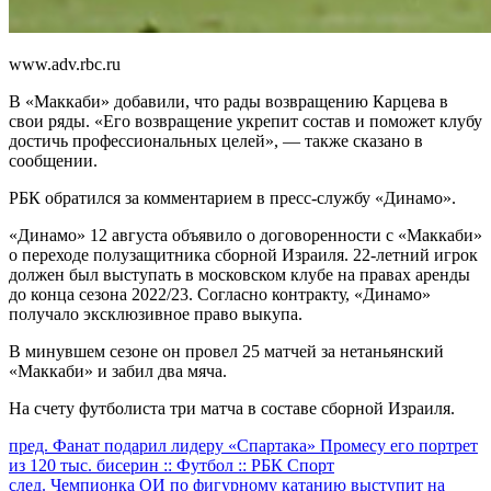
www.adv.rbc.ru
В «Маккаби» добавили, что рады возвращению Карцева в
свои ряды. «Его возвращение укрепит состав и поможет клубу
достичь профессиональных целей», — также сказано в
сообщении.
РБК обратился за комментарием в пресс-службу «Динамо».
«Динамо» 12 августа объявило о договоренности с «Маккаби»
о переходе полузащитника сборной Израиля. 22-летний игрок
должен был выступать в московском клубе на правах аренды
до конца сезона 2022/23. Согласно контракту, «Динамо»
получало эксклюзивное право выкупа.
В минувшем сезоне он провел 25 матчей за нетаньянский
«Маккаби» и забил два мяча.
На счету футболиста три матча в составе сборной Израиля.
Продолжить
пред.
Фанат подарил лидеру «Спартака» Промесу его портрет
из 120 тыс. бисерин :: Футбол :: РБК Спорт
чтение
след.
Чемпионка ОИ по фигурному катанию выступит на