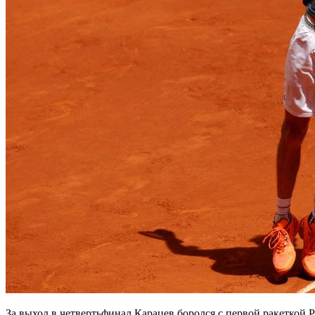
За выход в четвертьфинал Карацев боролся с первой ракеткой Р