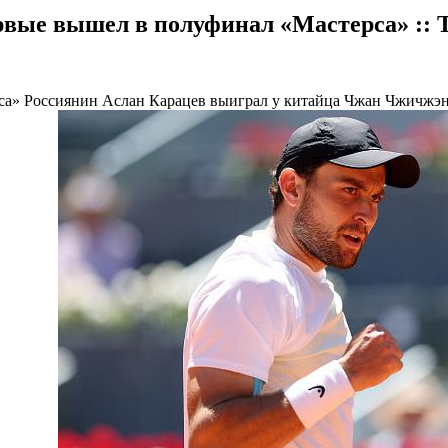
вые вышел в полуфинал «Мастерса» :: Т
рса»
Россиянин Аслан Карацев выиграл у китайца Чжан Чжичжэня с