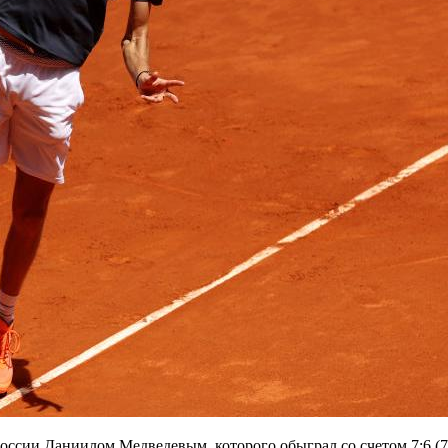
оссии Даниилом Медведевым, которого обыграл со счетом 7:6 (7:1