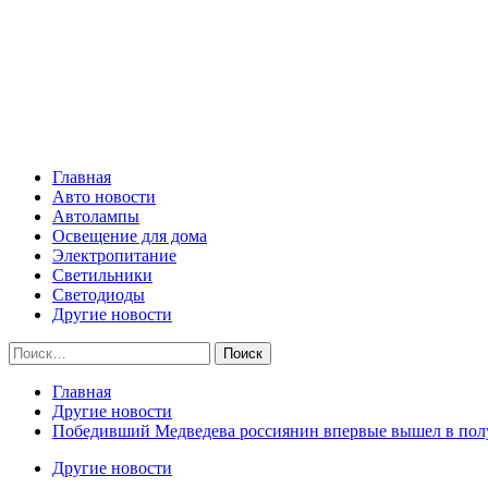
Skip
Все о светотехнике
to
content
Primary
Все о светотехнике
Menu
Главная
Авто новости
Автолампы
Освещение для дома
Электропитание
Светильники
Светодиоды
Другие новости
Найти:
Главная
Другие новости
Победивший Медведева россиянин впервые вышел в полуф
Другие новости