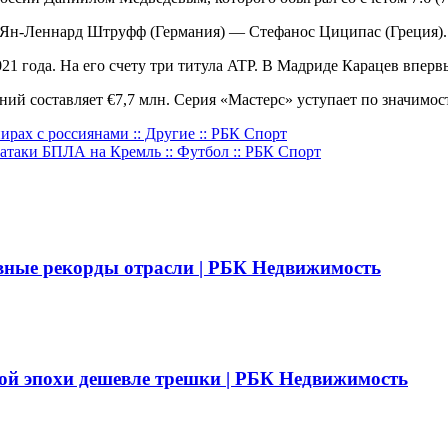
 Ян-Леннард Штруфф (Германия) — Стефанос Циципас (Греция).
021 года. На его счету три титула ATP. В Мадриде Карацев впер
ний составляет €7,7 млн. Серия «Мастерс» уступает по значимо
рах с россиянами :: Другие :: РБК Спорт
атаки БПЛА на Кремль :: Футбол :: РБК Спорт
вные рекорды отрасли | РБК Недвижимость
ой эпохи дешевле трешки | РБК Недвижимость