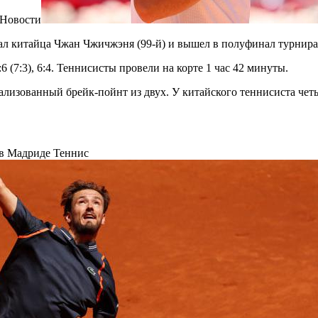
 Новости
ал китайца Чжан Чжичжэня (99-й) и вышел в полуфинал турнира
 (7:3), 6:4. Теннисисты провели на корте 1 час 42 минуты.
ализованный брейк-пойнт из двух. У китайского теннисиста чет
 в Мадриде
Теннис