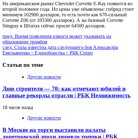
На американском рынке Chevrolet Corvette E-Ray появится во
второй половине года. Но цены уже объявлены: гибрид стоит
минимум 102900 долларов, то есть почти как 670-сильный
Corvette Z06 (от 105300 долларов). А зы базовый Corvette
Stingray в Штатах сейчас просят 64500 долларов.
Продолжить
пред.
Время появления изжоги может указывать на
образование тромбов
чтение
след.
Стала известна дата следующего боя Александра
Емельяненко :: Единоборства :: РБК Спорт
Статьи по теме
Другие новости
Дню строителя — 70: как отмечают юбилей и
главные рекорды отрасли | РБК Недвижимость
18 часов назад
Другие новости
В Москве на торги выставили палаты
допетровской эпохи дешевле трешки | РБК