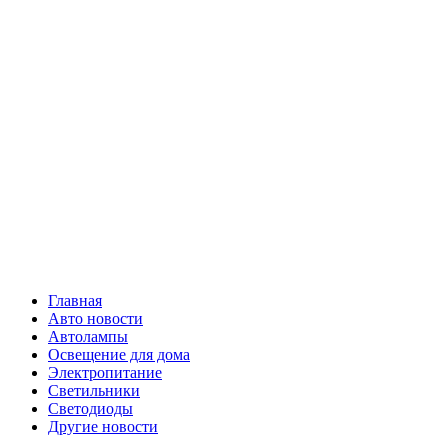
Skip
Все о
to
content
светотехнике
Primary
Все о светотехнике
Menu
Главная
Авто новости
Автолампы
Освещение для дома
Электропитание
Светильники
Светодиоды
Другие новости