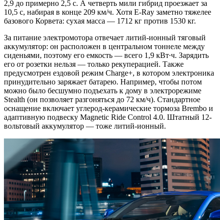
2,9 до примерно 2,5 с. А четверть мили гибрид проезжает за
10,5 с, набирая в конце 209 км/ч. Хотя E-Ray заметно тяжелее
базового Корвета: сухая масса — 1712 кг против 1530 кг.
За питание электромотора отвечает литий-ионный тяговый
аккумулятор: он расположен в центральном тоннеле между
сиденьями, поэтому его емкость — всего 1,9 кВт∙ч. Зарядить
его от розетки нельзя — только рекуперацией. Также
предусмотрен ездовой режим Charge+, в котором электроника
принудительно заряжает батарею. Например, чтобы потом
можно было бесшумно подъехать к дому в электрорежиме
Stealth (он позволяет разгоняться до 72 км/ч). Стандартное
оснащение включает углерод-керамические тормоза Brembo и
адаптивную подвеску Magnetic Ride Control 4.0. Штатный 12-
вольтовый аккумулятор — тоже литий-ионный.