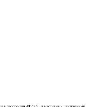
ции в пропорции 40:20:40: в массивный центральный