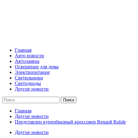
Skip
Все о светотехнике
to
content
Primary
Все о светотехнике
Menu
Главная
Авто новости
Автолампы
Освещение для дома
Электропитание
Светильники
Светодиоды
Другие новости
Найти:
Главная
Другие новости
Представлен купеобразный кроссовер Renault Rafale
Другие новости