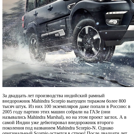
За двадцать лет производства индийский рамный
внедорожник Mahindra Scorpio выпущен тиражом более 800
тысяч штук. Из них 100 экземпляров даже попали в Россию: в
2005 году партию этих машин собрали на ГАЗе (они
назывались Mahindra Marshal), но на этом проект заглох. А в
самой Индии уже дебютировал внедорожник второго
поколения под названием Mahindra Scorpio-N. Однако
оригинальный Scorpio остается в строю! После двадцати лет