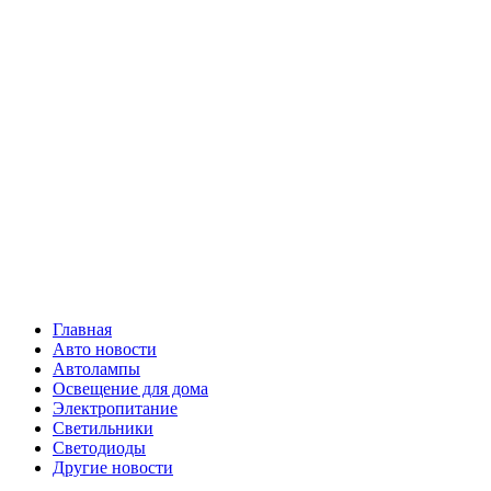
Skip
Все о
to
content
светотехнике
Primary
Все о светотехнике
Menu
Главная
Авто новости
Автолампы
Освещение для дома
Электропитание
Светильники
Светодиоды
Другие новости