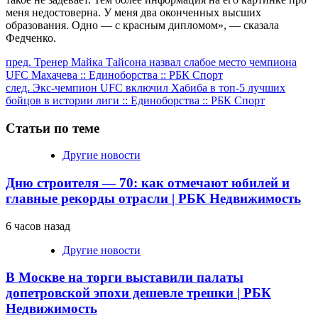
меня недостоверна. У меня два оконченных высших
образования. Одно — с красным дипломом», — сказала
Федченко.
Продолжить
пред.
Тренер Майка Тайсона назвал слабое место чемпиона
UFC Махачева :: Единоборства :: РБК Спорт
чтение
след.
Экс-чемпион UFC включил Хабиба в топ-5 лучших
бойцов в истории лиги :: Единоборства :: РБК Спорт
Статьи по теме
Другие новости
Дню строителя — 70: как отмечают юбилей и
главные рекорды отрасли | РБК Недвижимость
6 часов назад
Другие новости
В Москве на торги выставили палаты
допетровской эпохи дешевле трешки | РБК
Недвижимость