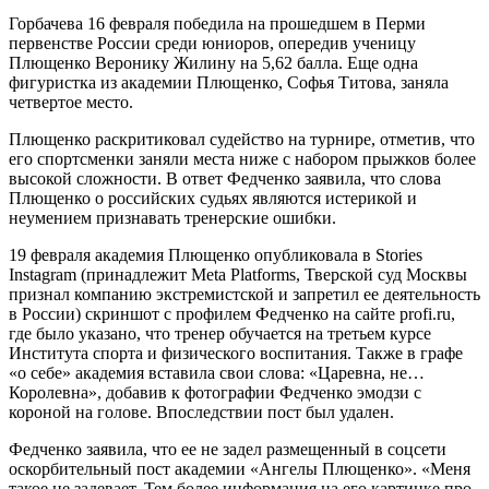
Горбачева 16 февраля победила на прошедшем в Перми
первенстве России среди юниоров, опередив ученицу
Плющенко Веронику Жилину на 5,62 балла. Еще одна
фигуристка из академии Плющенко, Софья Титова, заняла
четвертое место.
Плющенко раскритиковал судейство на турнире, отметив, что
его спортсменки заняли места ниже с набором прыжков более
высокой сложности. В ответ Федченко заявила, что слова
Плющенко о российских судьях являются истерикой и
неумением признавать тренерские ошибки.
19 февраля академия Плющенко опубликовала в Stories
Instagram (принадлежит Meta Platforms, Тверской суд Москвы
признал компанию экстремистской и запретил ее деятельность
в России) скриншот с профилем Федченко на сайте profi.ru,
где было указано, что тренер обучается на третьем курсе
Института спорта и физического воспитания. Также в графе
«о себе» академия вставила свои слова: «Царевна, не…
Королевна», добавив к фотографии Федченко эмодзи с
короной на голове. Впоследствии пост был удален.
Федченко заявила, что ее не задел размещенный в соцсети
оскорбительный пост академии «Ангелы Плющенко». «Меня
такое не задевает. Тем более информация на его картинке про