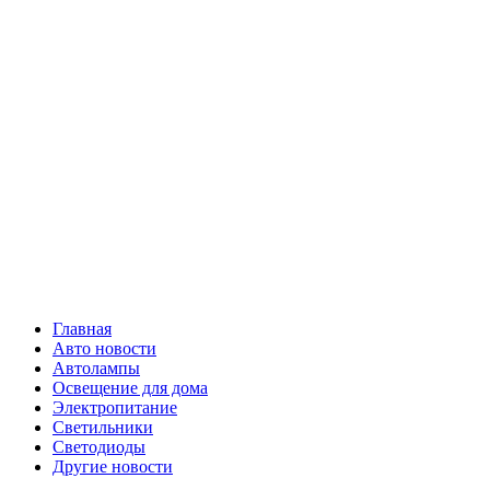
Skip
Все о
to
content
светотехнике
Primary
Все о светотехнике
Menu
Главная
Авто новости
Автолампы
Освещение для дома
Электропитание
Светильники
Светодиоды
Другие новости