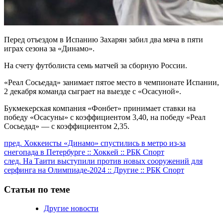
Перед отъездом в Испанию Захарян забил два мяча в пяти
играх сезона за «Динамо».
На счету футболиста семь матчей за сборную России.
«Реал Сосьедад» занимает пятое место в чемпионате Испании,
2 декабря команда сыграет на выезде с «Осасуной».
Букмекерская компания «Фонбет» принимает ставки на
победу «Осасуны» с коэффициентом 3,40, на победу «Реал
Сосьедад» — с коэффициентом 2,35.
Продолжить
пред.
Хоккеисты «Динамо» спустились в метро из-за
снегопада в Петербурге :: Хоккей :: РБК Спорт
чтение
след.
На Таити выступили против новых сооружений для
серфинга на Олимпиаде-2024 :: Другие :: РБК Спорт
Статьи по теме
Другие новости