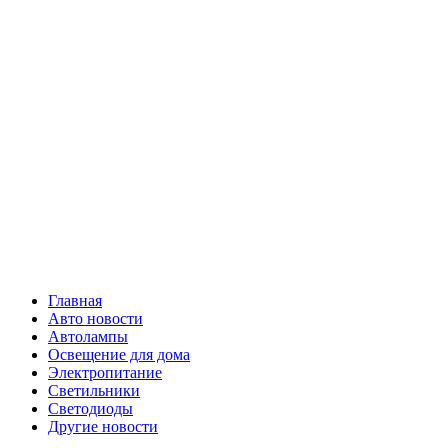
Skip
Все о
to
content
светотехнике
Primary
Все о светотехнике
Menu
Главная
Авто новости
Автолампы
Освещение для дома
Электропитание
Светильники
Светодиоды
Другие новости