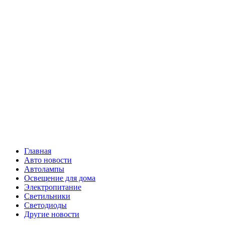
Skip
Все о
to
content
светотехнике
Primary
Все о светотехнике
Menu
Главная
Авто новости
Автолампы
Освещение для дома
Электропитание
Светильники
Светодиоды
Другие новости