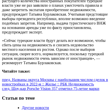
растущего количества иностранных покупателей турецкие
власти уже не раз заявляли о планах ужесточить правила и
даже запретить экспатам приобретение недвижимости,
предупреждает Татьяна Бурлаковская. Учитывая предстоящие
выборы президента республики, вполне возможно введение
подобных запретов. Например, выдача туристического ВНЖ
на основании аренды уже по факту приостановлена,
предупреждает эксперт.
«Сейчас турецкие власти будут делать все возможное, чтобы
сбить цены на недвижимость и снизить недовольство
местного населения их ростом. Однако после выборов
ситуация, скорее всего, нормализуется, поскольку турецкий
рынок недвижимости очень зависим от иностранцев», —
резюмирует Татьяна Бурлаковская.
Читайте также:
Продолжить
пред.
Названы округа Москвы с наибольшим числом сделок в
новостройках в 2022-м :: Жилье :: РБК Недвижимость
чтение
след.
Шоу-кар Porsche Vision 357 отметил 75-летие марки
Статьи по теме
Другие новости