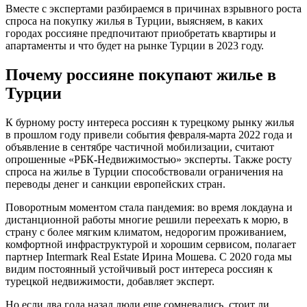
Вместе с экспертами разбираемся в причинах взрывного роста
спроса на покупку жилья в Турции, выясняем, в каких
городах россияне предпочитают приобретать квартиры и
апартаменты и что будет на рынке Турции в 2023 году.
Почему россияне покупают жилье в
Турции
К бурному росту интереса россиян к турецкому рынку жилья
в прошлом году привели события февраля-марта 2022 года и
объявление в сентябре частичной мобилизации, считают
опрошенные «РБК-Недвижимостью» эксперты. Также росту
спроса на жилье в Турции способствовали ограничения на
переводы денег и санкции европейских стран.
Поворотным моментом стала пандемия: во время локдауна и
дистанционной работы многие решили переехать к морю, в
страну с более мягким климатом, недорогим проживанием,
комфортной инфраструктурой и хорошим сервисом, полагает
партнер Intermark Real Estate Ирина Мошева. С 2020 года мы
видим постоянный устойчивый рост интереса россиян к
турецкой недвижимости, добавляет эксперт.
Но если два года назад люди еще сомневались, стоит ли