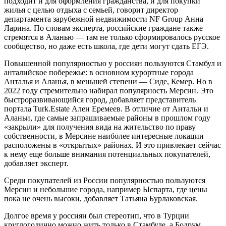
подходит и для оформления гражданства, и для покупки
жилья с целью отдыха с семьей, говорит директор
департамента зарубежной недвижимости NF Group Анна
Ларина. По словам эксперта, российские граждане также
стремятся в Аланью — там не только сформировалось русское
сообщество, но даже есть школа, где дети могут сдать ЕГЭ.
Повышенной популярностью у россиян пользуются Стамбул и
анталийское побережье: в основном курортные города
Анталья и Аланья, в меньшей степени — Сиде, Кемер. Но в
2022 году стремительно набирал популярность Мерсин. Это
быстроразвивающийся город, добавляет представитель
портала Turk.Estate Ален Еремеев. В отличие от Антальи и
Аланьи, где самые запрашиваемые районы в прошлом году
«закрыли» для получения вида на жительство по праву
собственности, в Мерсине наиболее интересные локации
расположены в «открытых» районах. И это привлекает сейчас
к нему еще больше внимания потенциальных покупателей,
добавляет эксперт.
Среди покупателей из России популярностью пользуются
Мерсин и небольшие города, например Ыспарта, где цены
пока не очень высоки, добавляет Татьяна Бурлаковская.
Долгое время у россиян был стереотип, что в Турции
круглогодично можно жить только в Стамбуле, а Бодрум,