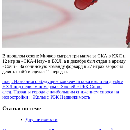
В прошлом сезоне Мичков сыграл три матча за СКА в КХЛ и
12 игр за «СКА-Неву» в ВХЛ, а в декабре был отдан в аренду
«Сочи». За сочинскую команду форвард в 27 играх забросил
девять шайб и сделал 11 передач.
Продолжить
пред.
Названного «будущим хоккея» игрока взяли на драфте
НХЛ под первым номером :: Хоккей :: РБК Спорт
чтение
след.
Названы города с наибольшим снижением спроса на
новостройки :: Жилье :: РБК Недвижимость
Статьи по теме
Другие новости