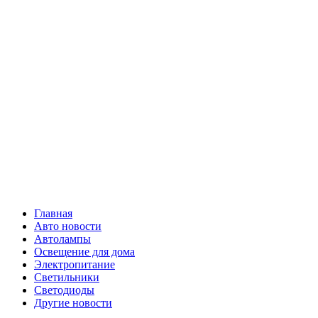
Skip
Все о
to
content
светотехнике
Primary
Все о светотехнике
Menu
Главная
Авто новости
Автолампы
Освещение для дома
Электропитание
Светильники
Светодиоды
Другие новости