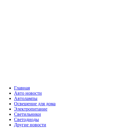
Skip
Все о
to
content
светотехнике
Primary
Все о светотехнике
Menu
Главная
Авто новости
Автолампы
Освещение для дома
Электропитание
Светильники
Светодиоды
Другие новости