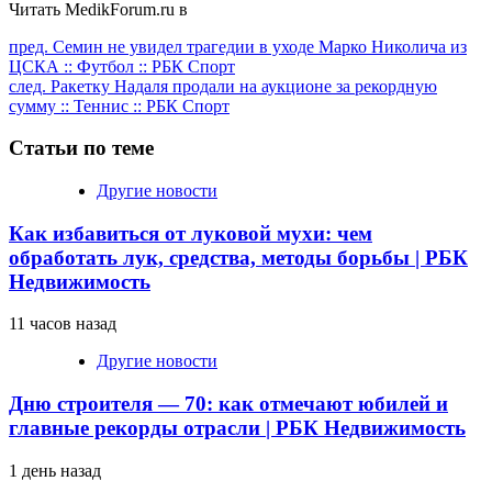
Читать MedikForum.ru в
Продолжить
пред.
Семин не увидел трагедии в уходе Марко Николича из
ЦСКА :: Футбол :: РБК Спорт
чтение
след.
Ракетку Надаля продали на аукционе за рекордную
сумму :: Теннис :: РБК Спорт
Статьи по теме
Другие новости
Как избавиться от луковой мухи: чем
обработать лук, средства, методы борьбы | РБК
Недвижимость
11 часов назад
Другие новости
Дню строителя — 70: как отмечают юбилей и
главные рекорды отрасли | РБК Недвижимость
1 день назад