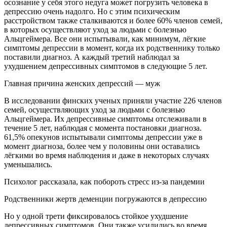
осознание у себя этого недуга может погрузить человека в
депрессию очень надолго. Но с этим психическим
расстройством также сталкиваются и более 60% членов семей,
в которых осуществляют уход за людьми с болезнью
Альцгеймера. Все они испытывали, как минимум, лёгкие
симптомы депрессии в момент, когда их родственнику только
поставили диагноз. А каждый третий наблюдал за
ухудшением депрессивных симптомов в следующие 5 лет.
Главная причина женских депрессий — муж
В исследовании финских ученых приняли участие 226 членов
семей, осуществляющих уход за людьми с болезнью
Альцгеймера. Их депрессивные симптомы отслеживали в
течение 5 лет, наблюдая с момента постановки диагноза.
61,5% опекунов испытывали симптомы депрессии уже в
момент диагноза, более чем у половины они оставались
лёгкими во время наблюдения и даже в некоторых случаях
уменьшались.
Психолог рассказала, как побороть стресс из-за пандемии
Родственники жертв деменции погружаются в депрессию
Но у одной трети фиксировалось стойкое ухудшение
депрессивных симптомов. Они также усилились во время