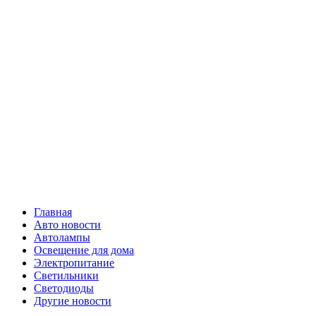
Skip
Все о
to
content
светотехнике
Primary
Все о светотехнике
Menu
Главная
Авто новости
Автолампы
Освещение для дома
Электропитание
Светильники
Светодиоды
Другие новости