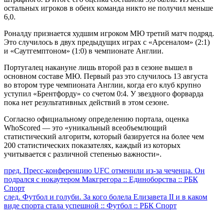
остальных игроков в обеих команда никто не получил меньше
6,0.
Роналду признается худшим игроком МЮ третий матч подряд.
Это случилось в двух предыдущих играх с «Арсеналом» (2:1)
и «Саутгемптоном» (1:0) в чемпионате Англии.
Португалец накануне лишь второй раз в сезоне вышел в
основном составе МЮ. Первый раз это случилось 13 августа
во втором туре чемпионата Англии, когда его клуб крупно
уступил «Брентфорду» со счетом 0:4. У звездного форварда
пока нет результативных действий в этом сезоне.
Согласно официальному определению портала, оценка
WhoScored — это «уникальный всеобъемлющий
статистический алгоритм, который базируется на более чем
200 статистических показателях, каждый из которых
учитывается с различной степенью важности».
Продолжить
пред.
Пресс-конференцию UFC отменили из-за чеченца. Он
подрался с нокаутером Макгрегора :: Единоборства :: РБК
чтение
Спорт
след.
Футбол и голуби. За кого болела Елизавета II и в каком
виде спорта стала успешной :: Футбол :: РБК Спорт