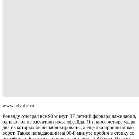
www.adv.rbc.ru
Роналду отыграл все 90 минут. 37-летний форвард даже забил,
однако гол не засчитали из-за офсайда. Он нанес четыре удара,
два из которых были заблокированы, а еще два прошли мимо
ворот. Также нападающий на 90-й минуте пробил в стенку со
штрафного. В итоге его оценка составила 5,8 балла. Из всех