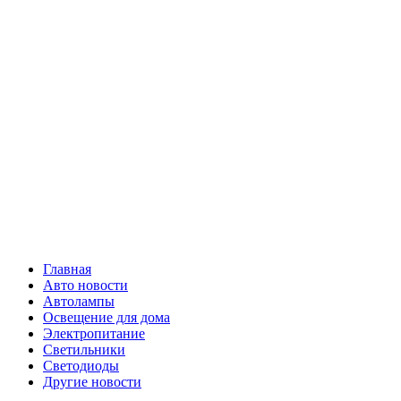
Skip
Все о
to
content
светотехнике
Primary
Все о светотехнике
Menu
Главная
Авто новости
Автолампы
Освещение для дома
Электропитание
Светильники
Светодиоды
Другие новости