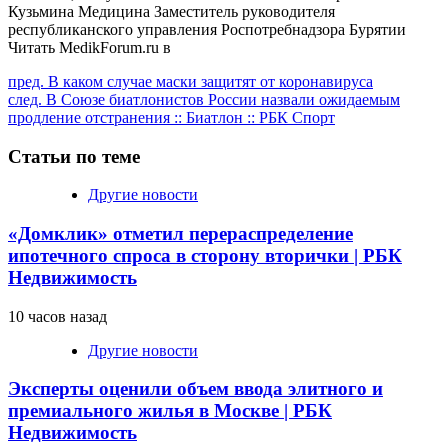
Кузьмина Медицина Заместитель руководителя
республиканского управления Роспотребнадзора Бурятии
Читать MedikForum.ru в
Продолжить
пред.
В каком случае маски защитят от коронавируса
след.
В Союзе биатлонистов России назвали ожидаемым
чтение
продление отстранения :: Биатлон :: РБК Спорт
Статьи по теме
Другие новости
«Домклик» отметил перераспределение
ипотечного спроса в сторону вторички | РБК
Недвижимость
10 часов назад
Другие новости
Эксперты оценили объем ввода элитного и
премиального жилья в Москве | РБК
Недвижимость