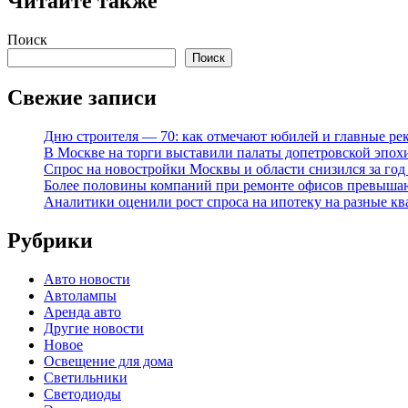
Читайте также
Поиск
Поиск
Свежие записи
Дню строителя — 70: как отмечают юбилей и главные ре
В Москве на торги выставили палаты допетровской эпох
Спрос на новостройки Москвы и области снизился за го
Более половины компаний при ремонте офисов превыша
Аналитики оценили рост спроса на ипотеку на разные к
Рубрики
Авто новости
Автолампы
Аренда авто
Другие новости
Новое
Освещение для дома
Светильники
Светодиоды