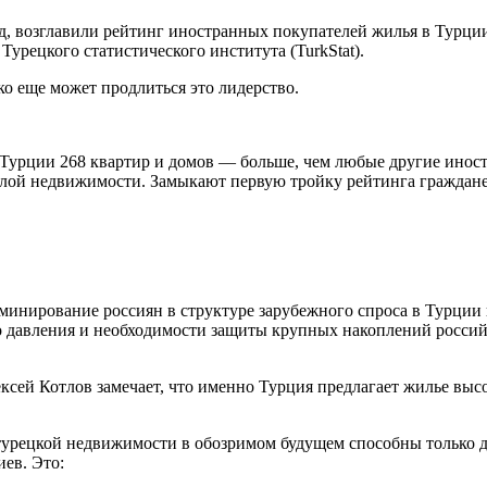
д, возглавили рейтинг иностранных покупателей жилья в Турции.
 Турецкого статистического института (TurkStat).
о еще может продлиться это лидерство.
 Турции 268 квартир и домов — больше, чем любые другие иност
лой недвижимости. Замыкают первую тройку рейтинга граждане 
нирование россиян в структуре зарубежного спроса в Турции 
о давления и необходимости защиты крупных накоплений россий
ей Котлов замечает, что именно Турция предлагает жилье высок
турецкой недвижимости в обозримом будущем способны только д
ев. Это: