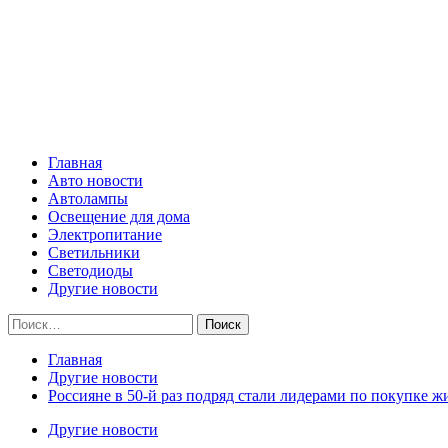
Skip
Все о светотехнике
to
content
Primary
Все о светотехнике
Menu
Главная
Авто новости
Автолампы
Освещение для дома
Электропитание
Светильники
Светодиоды
Другие новости
Найти:
Главная
Другие новости
Россияне в 50-й раз подряд стали лидерами по покупке 
Другие новости