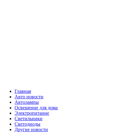
Skip
Все о
to
content
светотехнике
Primary
Все о светотехнике
Menu
Главная
Авто новости
Автолампы
Освещение для дома
Электропитание
Светильники
Светодиоды
Другие новости