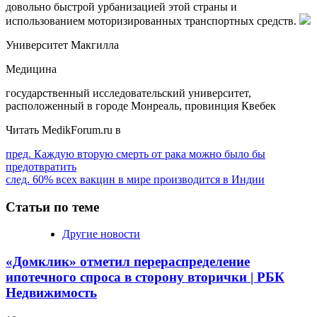
довольно быстрой урбанизацией этой страны и
использованием моторизированных транспортных средств.
Университет Макгилла
Медицина
государственный исследовательский университет,
расположенный в городе Монреаль, провинция Квебек
Читать MedikForum.ru в
Продолжить
пред.
Каждую вторую смерть от рака можно было бы
предотвратить
чтение
след.
60% всех вакцин в мире производится в Индии
Статьи по теме
Другие новости
«Домклик» отметил перераспределение
ипотечного спроса в сторону вторички | РБК
Недвижимость