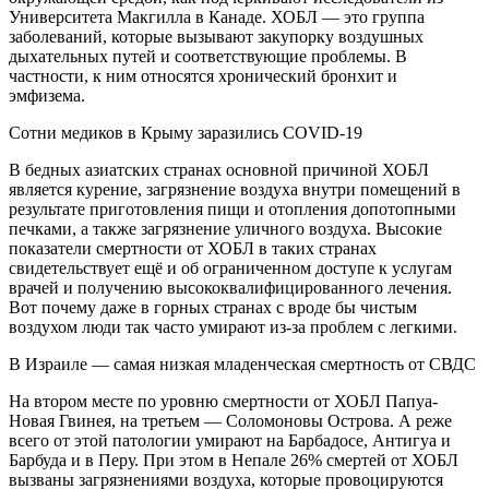
Университета Макгилла в Канаде. ХОБЛ — это группа
заболеваний, которые вызывают закупорку воздушных
дыхательных путей и соответствующие проблемы. В
частности, к ним относятся хронический бронхит и
эмфизема.
Сотни медиков в Крыму заразились COVID-19
В бедных азиатских странах основной причиной ХОБЛ
является курение, загрязнение воздуха внутри помещений в
результате приготовления пищи и отопления допотопными
печками, а также загрязнение уличного воздуха. Высокие
показатели смертности от ХОБЛ в таких странах
свидетельствует ещё и об ограниченном доступе к услугам
врачей и получению высококвалифицированного лечения.
Вот почему даже в горных странах с вроде бы чистым
воздухом люди так часто умирают из-за проблем с легкими.
В Израиле — самая низкая младенческая смертность от СВДС
На втором месте по уровню смертности от ХОБЛ Папуа-
Новая Гвинея, на третьем — Соломоновы Острова. А реже
всего от этой патологии умирают на Барбадосе, Антигуа и
Барбуда и в Перу. При этом в Непале 26% смертей от ХОБЛ
вызваны загрязнениями воздуха, которые провоцируются