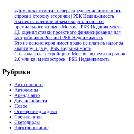
«Домклик» отметил перераспределение ипотечного
спроса в сторону вторички | РБК Недвижимость
Эксперты оценили объем ввода элитного и
премиального жилья в Москве | РБК Недвижимость
ЦБ оценил ставки проектного финансирования для
застройщиков России | РБК Недвижимость
Кто из пенсионеров имеет право не платить налог за
квартиру и дачу | РБК Недвижимость
С начала года застройщики Москвы вывели на рынок
2,6 млн кв. м новостроек | РБК Недвижимость
Рубрики
Авто новости
Автолампы
Аренда авто
Другие новости
Новое
Освещение для дома
Светильники
Светодиоды
Электропитание