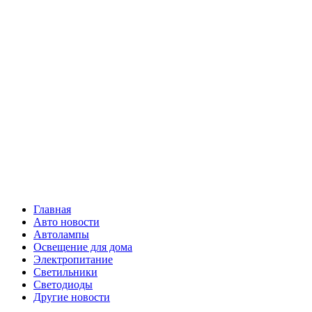
Skip
Все о
to
content
светотехнике
Primary
Все о светотехнике
Menu
Главная
Авто новости
Автолампы
Освещение для дома
Электропитание
Светильники
Светодиоды
Другие новости