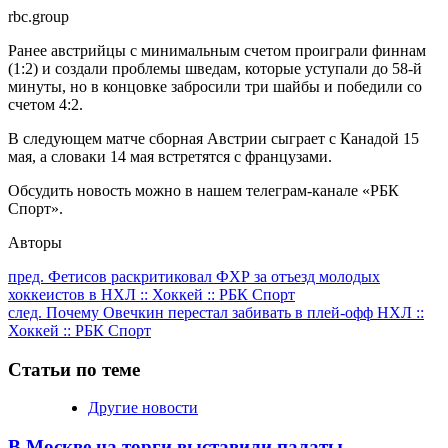
rbc.group
Ранее австрийцы с минимальным счетом проиграли финнам
(1:2) и создали проблемы шведам, которые уступали до 58-й
минуты, но в концовке забросили три шайбы и победили со
счетом 4:2.
В следующем матче сборная Австрии сыграет с Канадой 15
мая, а словаки 14 мая встретятся с французами.
Обсудить новость можно в нашем телеграм-канале «РБК
Спорт».
Авторы
Продолжить
пред.
Фетисов раскритиковал ФХР за отъезд молодых
хоккеистов в НХЛ :: Хоккей :: РБК Спорт
чтение
след.
Почему Овечкин перестал забивать в плей-офф НХЛ ::
Хоккей :: РБК Спорт
Статьи по теме
Другие новости
В Москве на торги выставили палаты