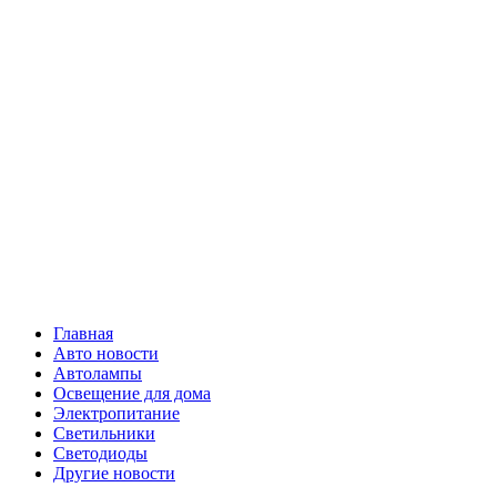
Skip
Все о
to
content
светотехнике
Primary
Все о светотехнике
Menu
Главная
Авто новости
Автолампы
Освещение для дома
Электропитание
Светильники
Светодиоды
Другие новости