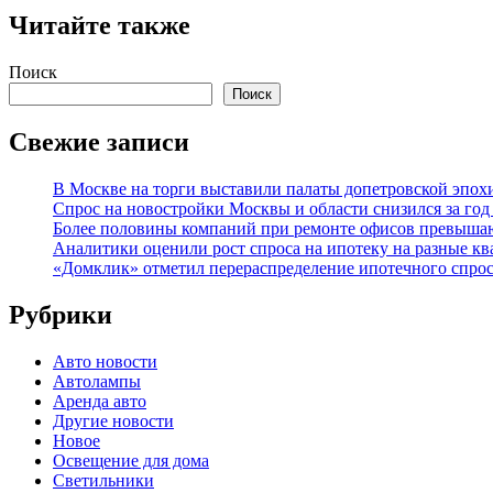
Читайте также
Поиск
Поиск
Свежие записи
В Москве на торги выставили палаты допетровской эпох
Спрос на новостройки Москвы и области снизился за го
Более половины компаний при ремонте офисов превыша
Аналитики оценили рост спроса на ипотеку на разные к
«Домклик» отметил перераспределение ипотечного спрос
Рубрики
Авто новости
Автолампы
Аренда авто
Другие новости
Новое
Освещение для дома
Светильники