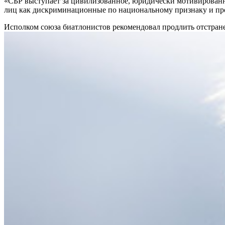
«СБР выступает за цивилизованное, юридически мотивирован
лиц как дискриминационные по национальному признаку и пр
Исполком союза биатлонистов рекомендовал продлить отстра