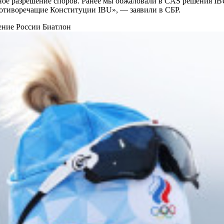
ное разрешение споров. Ранее мы обжаловали в CAS решения I
отиворечащие Конституции IBU», — заявили в СБР.
нение России
Биатлон