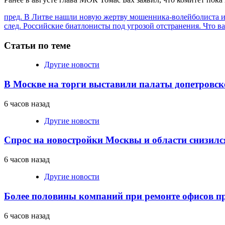
Продолжить
пред.
В Литве нашли новую жертву мошенника-волейболиста из 
след.
Российские биатлонисты под угрозой отстранения. Что важ
чтение
Статьи по теме
Другие новости
В Москве на торги выставили палаты допетровск
6 часов назад
Другие новости
Спрос на новостройки Москвы и области снизилс
6 часов назад
Другие новости
Более половины компаний при ремонте офисов 
6 часов назад