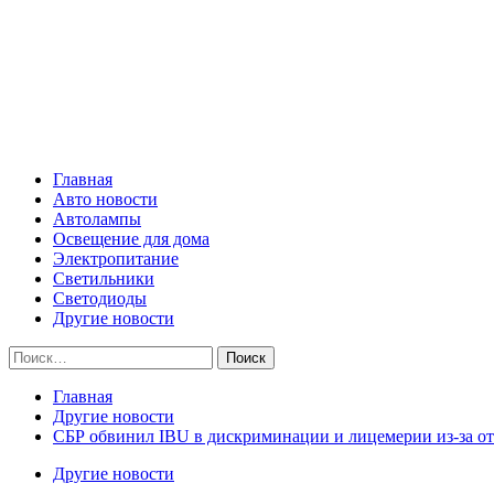
Skip
Все о светотехнике
to
content
Primary
Все о светотехнике
Menu
Главная
Авто новости
Автолампы
Освещение для дома
Электропитание
Светильники
Светодиоды
Другие новости
Найти:
Главная
Другие новости
СБР обвинил IBU в дискриминации и лицемерии из-за отс
Другие новости