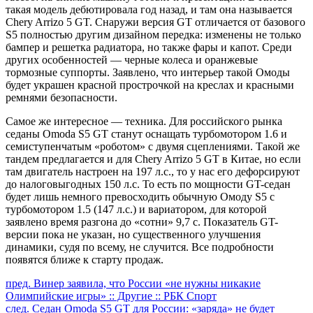
такая модель дебютировала год назад, и там она называется
Chery Arrizo 5 GT. Снаружи версия GT отличается от базового
S5 полностью другим дизайном передка: изменены не только
бампер и решетка радиатора, но также фары и капот. Среди
других особенностей — черные колеса и оранжевые
тормозные суппорты. Заявлено, что интерьер такой Омоды
будет украшен красной прострочкой на креслах и красными
ремнями безопасности.
Самое же интересное — техника. Для российского рынка
седаны Omoda S5 GT станут оснащать турбомотором 1.6 и
семиступенчатым «роботом» с двумя сцеплениями. Такой же
тандем предлагается и для Chery Arrizo 5 GT в Китае, но если
там двигатель настроен на 197 л.с., то у нас его дефорсируют
до налоговыгодных 150 л.с. То есть по мощности GT-седан
будет лишь немного превосходить обычную Омоду S5 с
турбомотором 1.5 (147 л.с.) и вариатором, для которой
заявлено время разгона до «сотни» 9,7 с. Показатель GT-
версии пока не указан, но существенного улучшения
динамики, судя по всему, не случится. Все подробности
появятся ближе к старту продаж.
Продолжить
пред.
Винер заявила, что России «не нужны никакие
Олимпийские игры» :: Другие :: РБК Спорт
чтение
след.
Седан Omoda S5 GT для России: «заряда» не будет