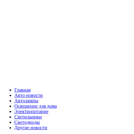
Skip
Все о
to
content
светотехнике
Primary
Все о светотехнике
Menu
Главная
Авто новости
Автолампы
Освещение для дома
Электропитание
Светильники
Светодиоды
Другие новости