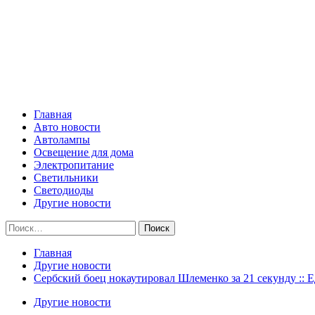
Skip
Все о светотехнике
to
content
Primary
Все о светотехнике
Menu
Главная
Авто новости
Автолампы
Освещение для дома
Электропитание
Светильники
Светодиоды
Другие новости
Найти:
Главная
Другие новости
Сербский боец нокаутировал Шлеменко за 21 секунду :: 
Другие новости