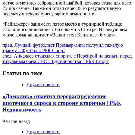
матче отметился заброшенной шайбой, которая стала для него
25-й в сезоне. Также он отдал свою 38-ю результативную
передачу в текущем регулярном чемпионате.
«Рейнджерс» занимают пятое место в турнирной таблице
Столичного дивизиона с 66 очками в 61 игре. В следующем
матче команда примет «Вашингтон Кэпиталз» 6 марта.
Продолжить
пред.
Лучший футболист Премьер-лиги получил тяжелую
травму :: Футбол :: РБК Спорт
чтение
след.
Анкалаев отказался спорить с Перейрой на деньги перед
титульным боем UFС :: Единоборства :: РБК Спорт
Статьи по теме
Другие новости
«Домклик» отметил перераспределение
ипотечного спроса в сторону вторички | РБК
Недвижимость
9 часов назад
Другие новости