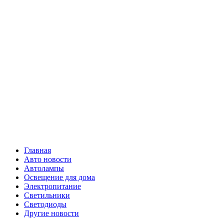
Skip
Все о
to
content
светотехнике
Primary
Все о светотехнике
Menu
Главная
Авто новости
Автолампы
Освещение для дома
Электропитание
Светильники
Светодиоды
Другие новости