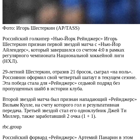
Фото: Игорь Шестеркин (AP/TASS)
Российский голкипер «Нью-Йорк Рейнджерс» Игорь
Шестеркин признан первой звездой матча с «Нью-Йор
Айлендерс», который завершился со счетом 4:0 в рамках
регулярного чемпионата Национальной хоккейной лиги
(НХЛ).
29-летний Шестеркин, отразив 21 бросок, сыграл «на ноль».
Россиянин оформил свой четвертый шатаут в текущем сезоне.
Эта победа стала для «Рейнджерс» седьмой подряд без
пропущенных шайб в истории клуба.
Второй звездой матча был признан нападающий «Рейнджерс»
Вильям Кулле, на счету которого гол и результативная
передача. Третьей звездой стал его одноклубник Джей Ти
Миллер, также заработавший 2 очка (1 + 1).
rbc.group
Российский форвард «Рейнджерс» Артемий Панарин в этом