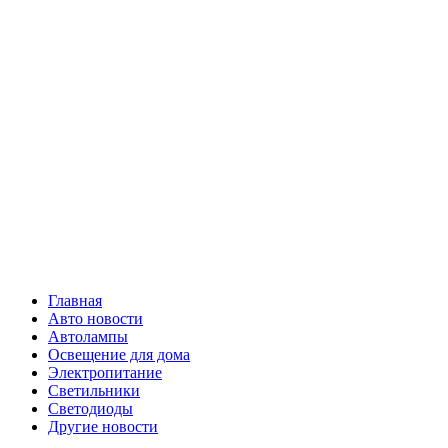
Skip
Все о
to
content
светотехнике
Primary
Все о светотехнике
Menu
Главная
Авто новости
Автолампы
Освещение для дома
Электропитание
Светильники
Светодиоды
Другие новости