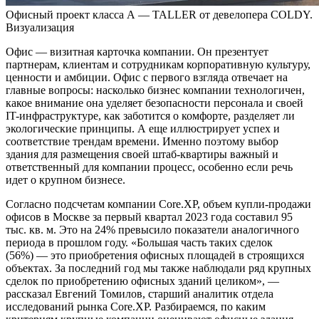
Офисный проект класса А — TALLER от девелопера COLDY.
Визуализация
Офис — визитная карточка компании. Он презентует
партнерам, клиентам и сотрудникам корпоративную культуру,
ценности и амбиции. Офис с первого взгляда отвечает на
главные вопросы: насколько бизнес компании технологичен,
какое внимание она уделяет безопасности персонала и своей
IT-инфраструктуре, как заботится о комфорте, разделяет ли
экологические принципы. А еще иллюстрирует успех и
соответствие трендам времени. Именно поэтому выбор
здания для размещения своей штаб-квартиры важный и
ответственный для компании процесс, особенно если речь
идет о крупном бизнесе.
Согласно подсчетам компании Core.XP, объем купли-продажи
офисов в Москве за первый квартал 2023 года составил 95
тыс. кв. м. Это на 24% превысило показатели аналогичного
периода в прошлом году. «Большая часть таких сделок
(56%) — это приобретения офисных площадей в строящихся
объектах. За последний год мы также наблюдали ряд крупных
сделок по приобретению офисных зданий целиком», —
рассказал Евгений Томилов, старший аналитик отдела
исследований рынка Core.XP. Разбираемся, по каким