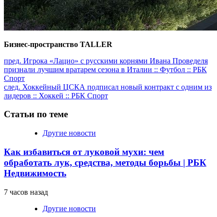
Бизнес-пространство TALLER
Продолжить
пред.
Игрока «Лацио» с русскими корнями Ивана Проведеля
признали лучшим вратарем сезона в Италии :: Футбол :: РБК
чтение
Спорт
след.
Хоккейный ЦСКА подписал новый контракт с одним из
лидеров :: Хоккей :: РБК Спорт
Статьи по теме
Другие новости
Как избавиться от луковой мухи: чем
обработать лук, средства, методы борьбы | РБК
Недвижимость
7 часов назад
Другие новости