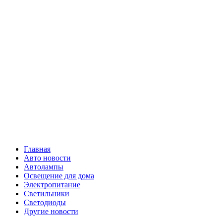
Skip
Все о
to
content
светотехнике
Primary
Все о светотехнике
Menu
Главная
Авто новости
Автолампы
Освещение для дома
Электропитание
Светильники
Светодиоды
Другие новости