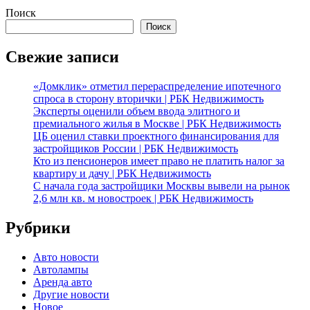
Поиск
Поиск
Свежие записи
«Домклик» отметил перераспределение ипотечного
спроса в сторону вторички | РБК Недвижимость
Эксперты оценили объем ввода элитного и
премиального жилья в Москве | РБК Недвижимость
ЦБ оценил ставки проектного финансирования для
застройщиков России | РБК Недвижимость
Кто из пенсионеров имеет право не платить налог за
квартиру и дачу | РБК Недвижимость
С начала года застройщики Москвы вывели на рынок
2,6 млн кв. м новостроек | РБК Недвижимость
Рубрики
Авто новости
Автолампы
Аренда авто
Другие новости
Новое