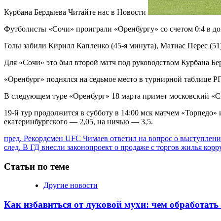
Курбана Бердыева
Читайте нас в Новости
Футболисты «Сочи» проиграли «Оренбургу» со счетом 0:4 в до
Голы забили Кирилл Капленко (45-я минута), Матиас Перес (51
Для «Сочи» это был второй матч под руководством Курбана Бе
«Оренбург» поднялся на седьмое место в турнирной таблице РП
В следующем туре «Оренбург» 18 марта примет московский «Сп
19-й тур продолжится в субботу в 14:00 мск матчем «Торпедо»
екатеринбургского — 2,05, на ничью — 3,5.
Продолжить
пред.
Рекордсмен UFC Чимаев ответил на вопрос о выступлени
след.
В ГД внесли законопроект о продаже с торгов жилья корр
чтение
Статьи по теме
Другие новости
Как избавиться от луковой мухи: чем обработать