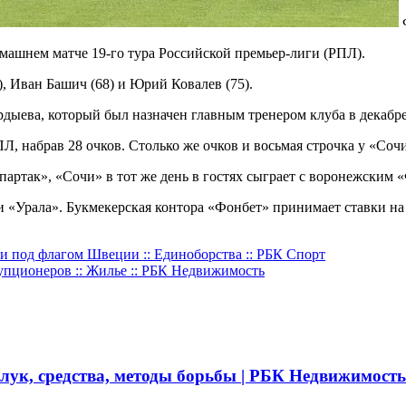
машнем матче 19-го тура Российской премьер-лиги (РПЛ).
), Иван Башич (68) и Юрий Ковалев (75).
рдыева, который был назначен главным тренером клуба в декабр
Л, набрав 28 очков. Столько же очков и восьмая строчка у «Соч
артак», «Сочи» в тот же день в гостях сыграет с воронежским 
 и «Урала». Букмекерская контора «Фонбет» принимает ставки на
и под флагом Швеции :: Единоборства :: РБК Спорт
упционеров :: Жилье :: РБК Недвижимость
 лук, средства, методы борьбы | РБК Недвижимость