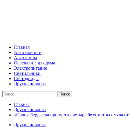
Skip
Все о светотехнике
to
content
Primary
Все о светотехнике
Menu
Главная
Авто новости
Автолампы
Освещение для дома
Электропитание
Светильники
Светодиоды
Другие новости
Найти:
Главная
Другие новости
«Сочи» Бердыева пропустил четыре безответных мяча от 
Другие новости