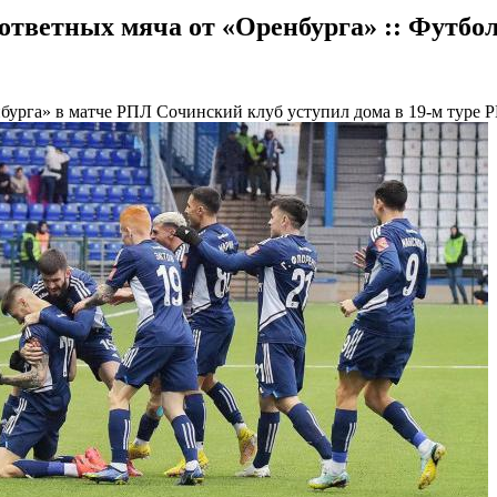
ответных мяча от «Оренбурга» :: Футбол
нбурга» в матче РПЛ
Сочинский клуб уступил дома в 19-м туре 