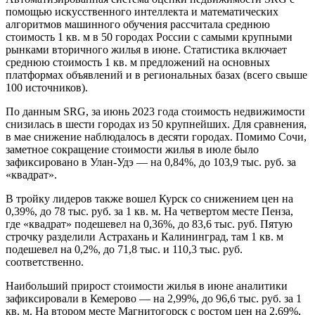
помощью искусственного интеллекта и математических
алгоритмов машинного обучения рассчитала среднюю
стоимость 1 кв. м в 50 городах России с самыми крупными
рынками вторичного жилья в июне. Статистика включает
среднюю стоимость 1 кв. м предложений на основных
платформах объявлений и в региональных базах (всего свыше
100 источников).
По данным SRG, за июнь 2023 года стоимость недвижимости
снизилась в шести городах из 50 крупнейших. Для сравнения,
в мае снижение наблюдалось в десяти городах. Помимо Сочи,
заметное сокращение стоимости жилья в июле было
зафиксировано в Улан-Удэ — на 0,84%, до 103,9 тыс. руб. за
«квадрат».
В тройку лидеров также вошел Курск со снижением цен на
0,39%, до 78 тыс. руб. за 1 кв. м. На четвертом месте Пенза,
где «квадрат» подешевел на 0,36%, до 83,6 тыс. руб. Пятую
строчку разделили Астрахань и Калининград, там 1 кв. м
подешевел на 0,2%, до 71,8 тыс. и 110,3 тыс. руб.
соответственно.
Наибольший прирост стоимости жилья в июне аналитики
зафиксировали в Кемерово — на 2,99%, до 96,6 тыс. руб. за 1
кв. м. На втором месте Магнитогорск с ростом цен на 2,69%,