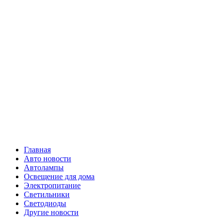
Skip
Все о
to
content
светотехнике
Primary
Все о светотехнике
Menu
Главная
Авто новости
Автолампы
Освещение для дома
Электропитание
Светильники
Светодиоды
Другие новости