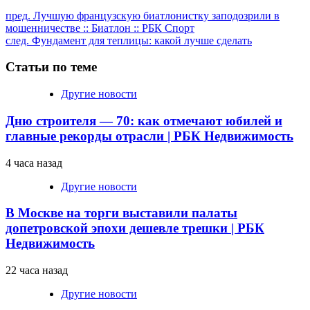
Продолжить
пред.
Лучшую французскую биатлонистку заподозрили в
мошенничестве :: Биатлон :: РБК Спорт
чтение
след.
Фундамент для теплицы: какой лучше сделать
Статьи по теме
Другие новости
Дню строителя — 70: как отмечают юбилей и
главные рекорды отрасли | РБК Недвижимость
4 часа назад
Другие новости
В Москве на торги выставили палаты
допетровской эпохи дешевле трешки | РБК
Недвижимость
22 часа назад
Другие новости