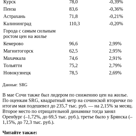
Курск
78,0
-0,39%
Пенза
83,6
-0,36%
Астрахань
71,8
-0,21%
Калининград
110,3
-0,20%
Города с самым сильным
ростом цен на жилье
Кемерово
96,6
2,99%
Магнитогорск
62,5
2,95%
Махачкала
74,6
2,91%
Тольятти
75,2
2,79%
Новокузнецк
78,5
2,69%
Данные: SRG
В мае Сочи также был лидером по снижению цен на жилье.
По оценкам SRG, квадратный метр на сочинской вторичке по
итогам мая подешевел до 235,7 тыс. руб. — на 2,15% за месяц.
Второе место по отрицательной динамике тогда занял
Оренбург (–1,72%, до 69,5 тыс. руб.), третье было у Брянска (–
1,15%, до 72,3 тыс. руб.).
Читайте также: