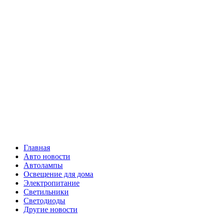
Skip
Все о
to
content
светотехнике
Primary
Все о светотехнике
Menu
Главная
Авто новости
Автолампы
Освещение для дома
Электропитание
Светильники
Светодиоды
Другие новости