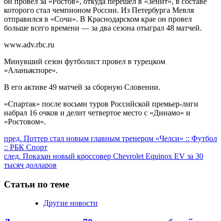
он провел за «Ростов», откуда перешел в «Зенит», в составе
которого стал чемпионом России. Из Петербурга Мевля
отправился в «Сочи». В Краснодарском крае он провел
больше всего времени — за два сезона отыграл 48 матчей.
www.adv.rbc.ru
Минувший сезон футболист провел в турецком
«Аланьяспоре».
В его активе 49 матчей за сборную Словении.
«Спартак» после восьми туров Российской премьер-лиги
набрал 16 очков и делит четвертое место с «Динамо» и
«Ростовом».
Продолжить
пред.
Поттер стал новым главным тренером «Челси» :: Футбол
:: РБК Спорт
чтение
след.
Показан новый кроссовер Chevrolet Equinox EV за 30
тысяч долларов
Статьи по теме
Другие новости