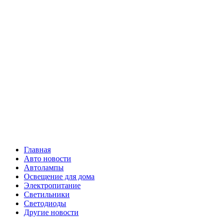
Skip
Все о
to
content
светотехнике
Primary
Все о светотехнике
Menu
Главная
Авто новости
Автолампы
Освещение для дома
Электропитание
Светильники
Светодиоды
Другие новости