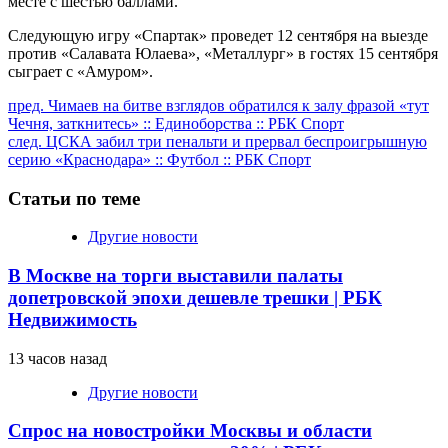
месте с шестью баллами.
Следующую игру «Спартак» проведет 12 сентября на выезде
против «Салавата Юлаева», «Металлург» в гостях 15 сентября
сыграет с «Амуром».
Продолжить
пред.
Чимаев на битве взглядов обратился к залу фразой «тут
Чечня, заткнитесь» :: Единоборства :: РБК Спорт
чтение
след.
ЦСКА забил три пенальти и прервал беспроигрышную
серию «Краснодара» :: Футбол :: РБК Спорт
Статьи по теме
Другие новости
В Москве на торги выставили палаты
допетровской эпохи дешевле трешки | РБК
Недвижимость
13 часов назад
Другие новости
Спрос на новостройки Москвы и области