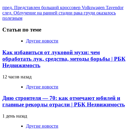
Продолжить
пред.
Представлен большой кроссовер Volkswagen Tavendor
след.
Облучение на ранней стадии рака груди оказалось
чтение
полезным
Статьи по теме
Другие новости
Как избавиться от луковой мухи: чем
обработать лук, средства, методы борьбы | РБК
Недвижимость
12 часов назад
Другие новости
Дню строителя — 70: как отмечают юбилей и
главные рекорды отрасли | РБК Недвижимость
1 день назад
Другие новости