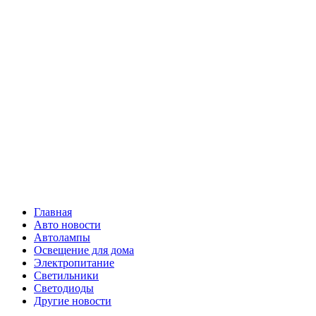
Skip
Все о
to
content
светотехнике
Primary
Все о светотехнике
Menu
Главная
Авто новости
Автолампы
Освещение для дома
Электропитание
Светильники
Светодиоды
Другие новости