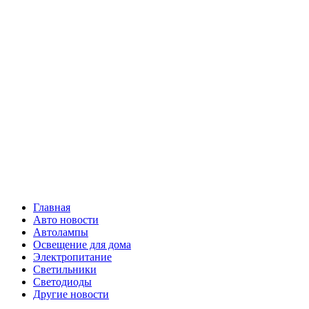
Skip
Все о
to
content
светотехнике
Primary
Все о светотехнике
Menu
Главная
Авто новости
Автолампы
Освещение для дома
Электропитание
Светильники
Светодиоды
Другие новости