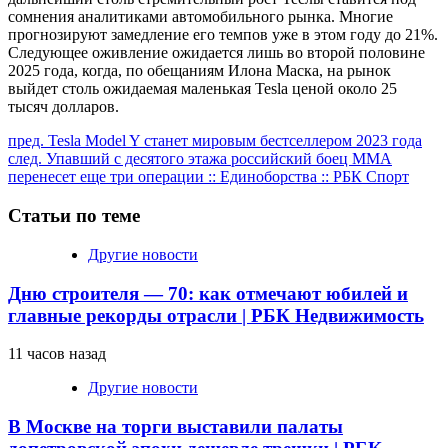
сомнения аналитиками автомобильного рынка. Многие
прогнозируют замедление его темпов уже в этом году до 21%.
Следующее оживление ожидается лишь во второй половине
2025 года, когда, по обещаниям Илона Маска, на рынок
выйдет столь ожидаемая маленькая Tesla ценой около 25
тысяч долларов.
Продолжить
пред.
Tesla Model Y станет мировым бестселлером 2023 года
след.
Упавший с десятого этажа российский боец ММА
чтение
перенесет еще три операции :: Единоборства :: РБК Спорт
Статьи по теме
Другие новости
Дню строителя — 70: как отмечают юбилей и
главные рекорды отрасли | РБК Недвижимость
11 часов назад
Другие новости
В Москве на торги выставили палаты