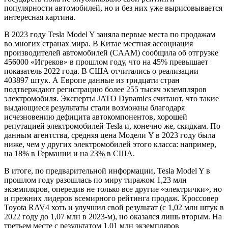
популярности автомобилей, но и без них уже вырисовывается
интересная картина.
В 2023 году Tesla Model Y заняла первые места по продажам
во многих странах мира. В Китае местная ассоциация
производителей автомобилей (CAAM) сообщила об отгрузке
456000 «Игреков» в прошлом году, что на 45% превышает
показатель 2022 года. В США отчитались о реализации
403897 штук. А Европе данные из тридцати стран
подтверждают регистрацию более 255 тысяч экземпляров
электромобиля. Эксперты JATO Dynamics считают, что такие
выдающиеся результаты стали возможны благодаря
исчезновению дефицита автокомпонентов, хорошей
репутацией электромобилей Tesla и, конечно же, скидкам. По
данным агентства, средняя цена Модели Y в 2023 году была
ниже, чем у других электромобилей этого класса: например,
на 18% в Германии и на 23% в США.
В итоге, по предварительной информации, Tesla Model Y в
прошлом году разошлась по миру тиражом 1,23 млн
экземпляров, опередив не только все другие «электрички», но
и прежних лидеров всемирного рейтинга продаж. Кроссовер
Toyota RAV4 хоть и улучшил свой результат (с 1,02 млн штук в
2022 году до 1,07 млн в 2023-м), но оказался лишь вторым. На
третьем месте с результатом 1,01 млн экземпляров