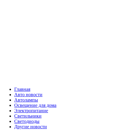
Skip
Все о
to
content
светотехнике
Primary
Все о светотехнике
Menu
Главная
Авто новости
Автолампы
Освещение для дома
Электропитание
Светильники
Светодиоды
Другие новости