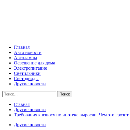
Skip
Все о светотехнике
to
content
Primary
Все о светотехнике
Menu
Главная
Авто новости
Автолампы
Освещение для дома
Электропитание
Светильники
Светодиоды
Другие новости
Найти:
Главная
Другие новости
Требования к взносу по ипотеке выросли. Чем это грозит
Другие новости