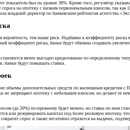
тот показатель был на уровне 38%. Кроме того, регулятор указыв
проса на ипотеку с низким первоначальным взносом, так как ЦБ
авила младший директор по банковским рейтингам агентства «Эк
ска
ая вероятность, тем выше риск. Надбавки к коэффициенту риска
ый коэффициент риска, банки будут обязаны создавать увеличе
 становится менее выгодно кредитование по определенному типу
и, банки будут повышать ставки.
роек
шие объемы дополнительных средств по жилищным кредитам с П
ки не запрещают ипотеку с небольшим взносом, но делают ее не
сом (до 20%) по-прежнему будет можно, но ставка по ним стан
ся или резервировать капитал под более рисковую ипотеку, что
 сократит спрос и также негативно отразится на выдачах, подтв