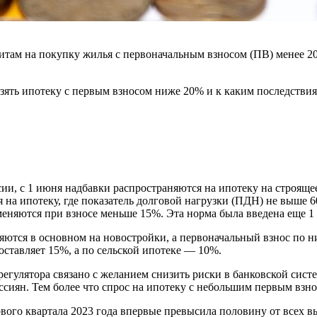
итам на покупку жилья с первоначальным взносом (ПВ) менее 2
 взять ипотеку с первым взносом ниже 20% и к каким последстви
и, с 1 июня надбавки распространяются на ипотеку на строяще
на ипотеку, где показатель долговой нагрузки (ПДН) не выше 60
яются при взносе меньше 15%. Эта норма была введена еще 1 м
ются в основном на новостройки, а первоначальный взнос по ни
ставляет 15%, а по сельской ипотеке — 10%.
улятора связано с желанием снизить риски в банковской систе
сиян. Тем более что спрос на ипотеку с небольшим первым взно
вого квартала 2023 года впервые превысила половину от всех 