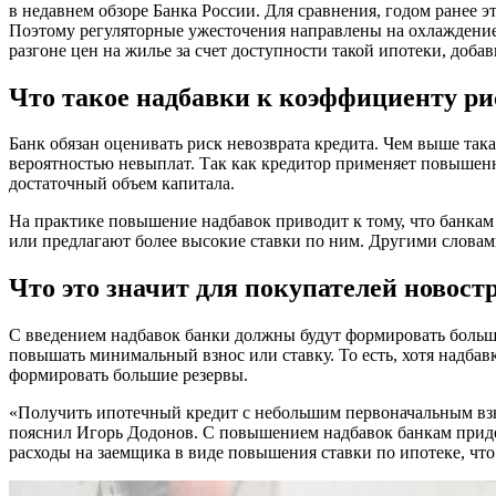
в недавнем обзоре Банка России. Для сравнения, годом ранее э
Поэтому регуляторные ужесточения направлены на охлаждение с
разгоне цен на жилье за счет доступности такой ипотеки, доб
Что такое надбавки к коэффициенту ри
Банк обязан оценивать риск невозврата кредита. Чем выше так
вероятностью невыплат. Так как кредитор применяет повышенн
достаточный объем капитала.
На практике повышение надбавок приводит к тому, что банкам
или предлагают более высокие ставки по ним. Другими словам
Что это значит для покупателей новост
С введением надбавок банки должны будут формировать боль
повышать минимальный взнос или ставку. То есть, хотя надбав
формировать большие резервы.
«Получить ипотечный кредит с небольшим первоначальным взно
пояснил Игорь Додонов. С повышением надбавок банкам придет
расходы на заемщика в виде повышения ставки по ипотеке, что