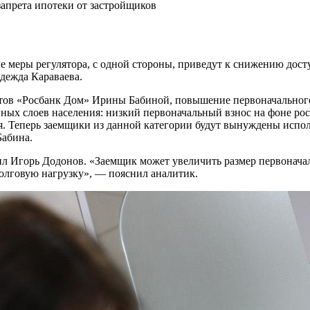
апрета ипотеки от застройщиков
меры регулятора, с одной стороны, приведут к снижению доступ
дежда Караваева.
тов «Росбанк Дом» Ирины Бабиной, повышение первоначального
нных слоев населения: низкий первоначальный взнос на фоне ро
я. Теперь заемщики из данной категории будут вынуждены испол
Бабина.
ил Игорь Додонов. «Заемщик может увеличить размер первоначал
долговую нагрузку», — пояснил аналитик.