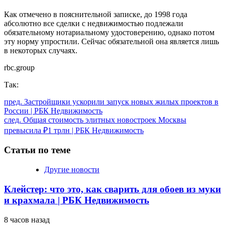
Как отмечено в пояснительной записке, до 1998 года
абсолютно все сделки с недвижимостью подлежали
обязательному нотариальному удостоверению, однако потом
эту норму упростили. Сейчас обязательной она является лишь
в некоторых случаях.
rbc.group
Так:
Продолжить
пред.
Застройщики ускорили запуск новых жилых проектов в
России | РБК Недвижимость
чтение
след.
Общая стоимость элитных новостроек Москвы
превысила ₽1 трлн | РБК Недвижимость
Статьи по теме
Другие новости
Клейстер: что это, как сварить для обоев из муки
и крахмала | РБК Недвижимость
8 часов назад