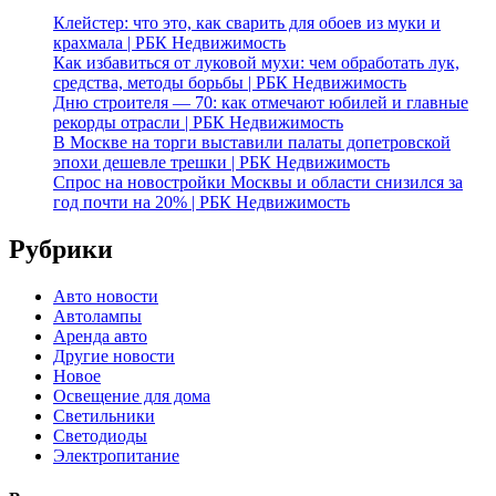
Клейстер: что это, как сварить для обоев из муки и
крахмала | РБК Недвижимость
Как избавиться от луковой мухи: чем обработать лук,
средства, методы борьбы | РБК Недвижимость
Дню строителя — 70: как отмечают юбилей и главные
рекорды отрасли | РБК Недвижимость
В Москве на торги выставили палаты допетровской
эпохи дешевле трешки | РБК Недвижимость
Спрос на новостройки Москвы и области снизился за
год почти на 20% | РБК Недвижимость
Рубрики
Авто новости
Автолампы
Аренда авто
Другие новости
Новое
Освещение для дома
Светильники
Светодиоды
Электропитание