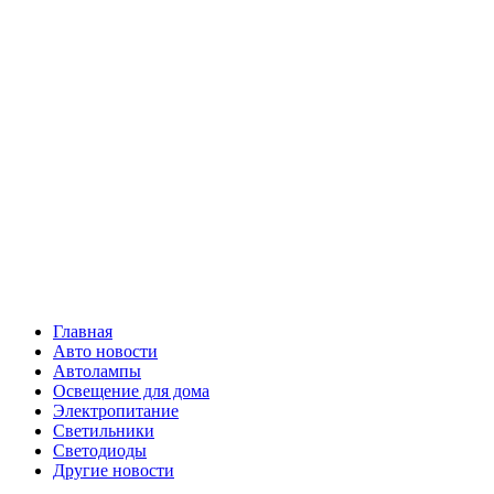
Skip
Все о
to
content
светотехнике
Primary
Все о светотехнике
Menu
Главная
Авто новости
Автолампы
Освещение для дома
Электропитание
Светильники
Светодиоды
Другие новости