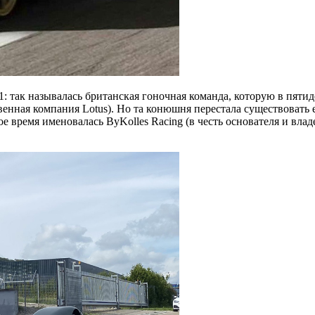
1: так называлась британская гоночная команда, которую в пят
енная компания Lotus). Но та конюшня перестала существовать е
гое время именовалась ByKolles Racing (в честь основателя и вла