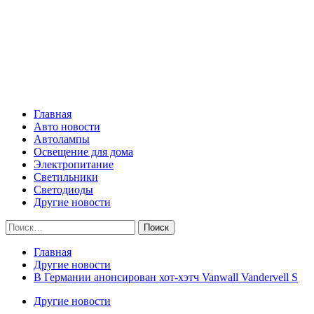
Skip
Все о светотехнике
to
content
Primary
Все о светотехнике
Menu
Главная
Авто новости
Автолампы
Освещение для дома
Электропитание
Светильники
Светодиоды
Другие новости
Найти:
Главная
Другие новости
В Германии анонсирован хот-хэтч Vanwall Vandervell S
Другие новости