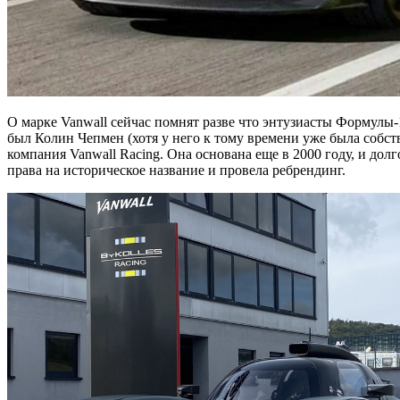
О марке Vanwall сейчас помнят разве что энтузиасты Формулы-
был Колин Чепмен (хотя у него к тому времени уже была собств
компания Vanwall Racing. Она основана еще в 2000 году, и дол
права на историческое название и провела ребрендинг.