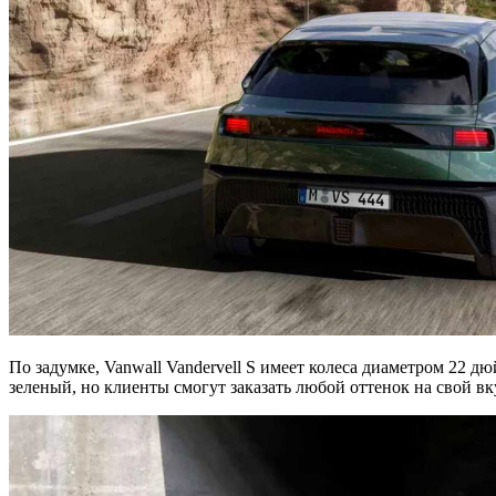
По задумке, Vanwall Vandervell S имеет колеса диаметром 22 д
зеленый, но клиенты смогут заказать любой оттенок на свой в