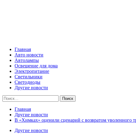
Skip
Все о светотехнике
to
content
Primary
Все о светотехнике
Menu
Главная
Авто новости
Автолампы
Освещение для дома
Электропитание
Светильники
Светодиоды
Другие новости
Найти:
Главная
Другие новости
В «Химках» оценили сценарий с возвратом уволенного тр
Другие новости