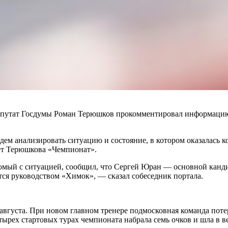
епутат Госдумы Роман Терюшков прокомментировал информацию 
будем анализировать ситуацию и состояние, в котором оказалась
ует Терюшкова «Чемпионат».
комый с ситуацией, сообщил, что Сергей Юран — основной канди
ся руководством «Химок», — сказал собеседник портала.
августа. При новом главном тренере подмосковная команда потер
 четырех стартовых турах чемпионата набрала семь очков и шла в