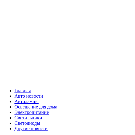
Skip
Все о
to
content
светотехнике
Primary
Все о светотехнике
Menu
Главная
Авто новости
Автолампы
Освещение для дома
Электропитание
Светильники
Светодиоды
Другие новости