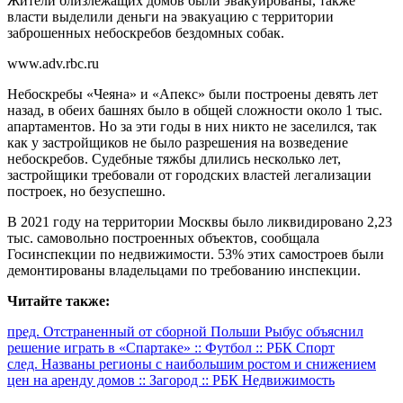
Жители близлежащих домов были эвакуированы, также
власти выделили деньги на эвакуацию с территории
заброшенных небоскребов бездомных собак.
www.adv.rbc.ru
Небоскребы «Чеяна» и «Апекс» были построены девять лет
назад, в обеих башнях было в общей сложности около 1 тыс.
апартаментов. Но за эти годы в них никто не заселился, так
как у застройщиков не было разрешения на возведение
небоскребов. Судебные тяжбы длились несколько лет,
застройщики требовали от городских властей легализации
построек, но безуспешно.
В 2021 году на территории Москвы было ликвидировано 2,23
тыс. самовольно построенных объектов, сообщала
Госинспекции по недвижимости. 53% этих самостроев были
демонтированы владельцами по требованию инспекции.
Читайте также:
Продолжить
пред.
Отстраненный от сборной Польши Рыбус объяснил
решение играть в «Спартаке» :: Футбол :: РБК Спорт
чтение
след.
Названы регионы с наибольшим ростом и снижением
цен на аренду домов :: Загород :: РБК Недвижимость